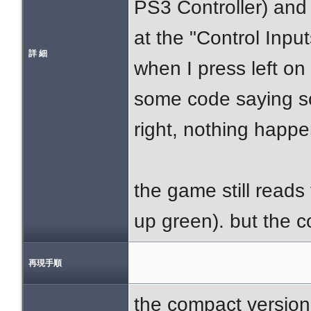
PS3 Controller) and a
at the "Control Inpu
詳 細
when I press left on 
some code saying so
right, nothing happ
the game still reads
up green). but the 
再現手順
the compact version 