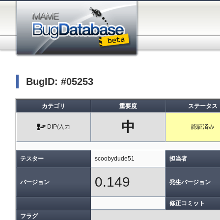
BugID: #05253
カテゴリ
重要度
ステータス
中
DIP/入力
認証済み
テスター
scoobydude51
担当者
0.149
バージョン
発生バージョン
修正コミット
フラグ