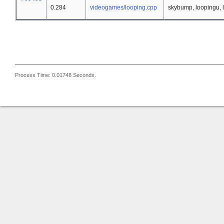
0.284
videogames/looping.cpp
skybump, loopingu, 
Process Time: 0.01748 Seconds.