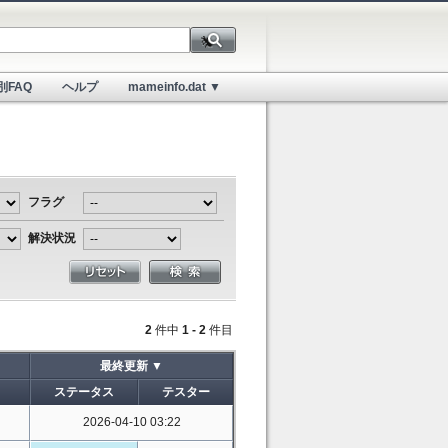
別FAQ
ヘルプ
mameinfo.dat ▼
フラグ
解決状況
2
件中
1 - 2
件目
最終更新 ▼
ステータス
テスター
2026-04-10 03:22