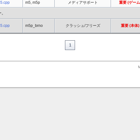
m5.cpp
m5, m5p
メディアサポート
重要 (ゲーム
ラー。
m5.cpp
m5p_brno
クラッシュ/フリーズ
重要 (本体)
1
M