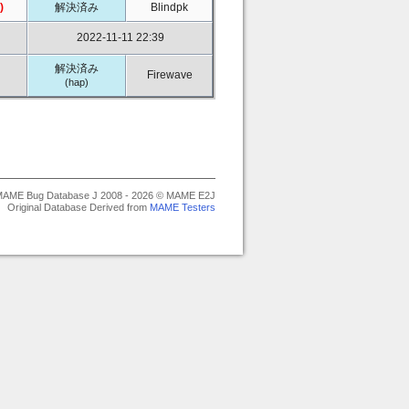
)
解決済み
Blindpk
2022-11-11 22:39
解決済み
Firewave
(hap)
AME Bug Database J 2008 - 2026 © MAME E2J
Original Database Derived from
MAME Testers