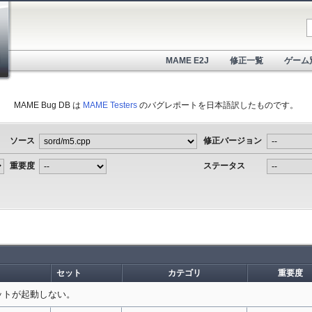
MAME E2J
修正一覧
ゲーム
MAME Bug DB は
MAME Testers
のバグレポートを日本語訳したものです。
ソース
修正バージョン
重要度
ステータス
セット
カテゴリ
重要度
セットが起動しない。