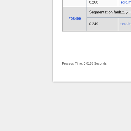
0.260
sord/
Segmentation faultエ
#08499
0.249
sord/
Process Time: 0.0158 Seconds.