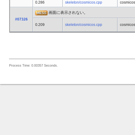
0.286
skeleton/cosmicos.cpp
cosmico
画面に表示されない。
#07326
0.209
skeleton/cosmicos.cpp
cosmico
Process Time: 0.00357 Seconds.