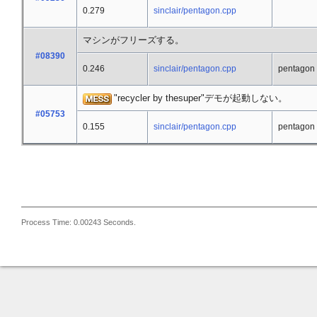
0.279
sinclair/pentagon.cpp
マシンがフリーズする。
#08390
0.246
sinclair/pentagon.cpp
pentagon
"recycler by thesuper"デモが起動しない。
#05753
0.155
sinclair/pentagon.cpp
pentagon
Process Time: 0.00243 Seconds.