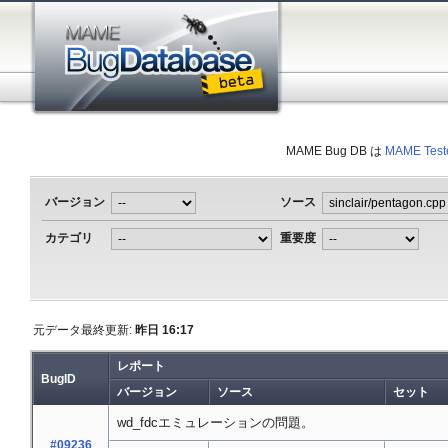
MAME Bug DB は
MAME Test
バージョン
ソース
カテゴリ
重要度
元データ最終更新:
昨日 16:17
レポート
BugID
バージョン
ソース
セット
wd_fdcエミュレーションの問題。
#09236