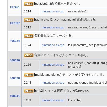
[ngaiden2] 2面で表示不具合あり。
#07461
0.214
nintendo/nes.cpp
nes [ngaiden2]
[radraceru, f1race, machridrju] 道路が乱れる。
#07397
0.212
nintendo/nes.cpp
nes [radraceru, f1race, machri
名前登録後にフリーズする。
#06224
0.174
nintendo/nes.cpp
fds [nazomura], nes [nazomfds
音声出力にノイズが入るタイトルあり。
#06036
nes [castlenu, cobrart, guardl
0.166
nintendo/nes.cpp
romancia]
[marble and clones] テキストが文字化けしている。
#08328
0.244
nintendo/nes.cpp
nes and clones [marble and c
[smb2] タイトル画面で入力が効かない。
#08041
0.233
nintendo/nes.cpp
fds [smb2]