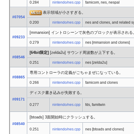
0.284
nintendo/nes.cpp
famicom, nes, nespal
表示領域が小さすぎる。
#07054
0.200
nintendo/nes.cpp
nes and clones, and related 
[mmansion] イントロシーンで灰色のブロックが表示される
#09233
0.279
nintendo/nes.cpp
nes [mmansion and clones]
[64bit限定]
[zelda2u] サウンド周波数が上下する。
#08546
0.251
nintendo/nes.cpp
nes [zelda2u]
専用コントローラの定義がごちゃまぜになっている。
#08865
0.266
nintendo/nes.cpp
famicom and clones
ディスク書き込みが失敗する。
#09171
0.277
nintendo/nes.cpp
fds, famitwin
[btoads] 3面開始時にクラッシュする。
#08540
0.251
nintendo/nes.cpp
nes [btoads and clones]