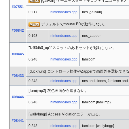
[galivan] ゲームをスタートかコンティニューする
#07551
0.217
nintendo/nes.cpp
nes [galivan]
デフォルトでmouse B0が動作しない。
#06842
0.193
nintendo/nes.cpp
nes_zapper
"lz93d50_ep1"スロットのあるセットが起動しない。
#08445
0.248
nintendo/nes.cpp
famicom
[duckhunt] コントローラ操作やZapperで画面外を選択でき
#08433
0.248
nintendo/nes.cpp
nes and clones, famicom and 
[famijmp2] 灰色画面から進まない。
#08446
0.248
nintendo/nes.cpp
famicom [famijmp2]
[wallybngp] Access Violationエラーが出る。
#08441
0.248
nintendo/nes.cpp
famicom [wallybngp]