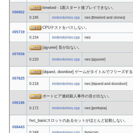
timelord - 1面スタート後プレイできない。
#06902
0.195
nintendo/nes.cpp
nes [timelord and clones]
CPUテストをパスしない。
#05719
0.154
nintendo/nes.cpp
nes
[ajyureir] 音が出ない。
#07658
0.220
nintendo/nes.cpp
nes [ajyureir]
[dquest, doordoor] ゲームがタイトルでフリーズす
#07625
0.218
nintendo/nes.cpp
nes [dquest and doordoor]
ポートピア連続殺人事件の音が出ない。
#06186
0.172
nintendo/nes.cpp
nes [portopia]
hvc_basicスロットのあるセットがほとんど起動しない。
#08443
0.248
nintendo/nes.cpp
famicom