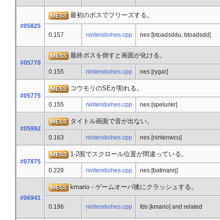
最初のボスでフリーズする。
#05825
0.157
nintendo/nes.cpp
nes [btoadsddu, btoadsdd]
最終ボスを倒すと画面が化ける。
#05770
0.155
nintendo/nes.cpp
nes [rygar]
コウモリのSEが割れる。
#05775
0.155
nintendo/nes.cpp
nes [spelunkr]
タイトル画面で音が出ない。
#05992
0.163
nintendo/nes.cpp
nes [nintenwcu]
1-2面でスクロール位置が間違っている。
#07875
0.228
nintendo/nes.cpp
nes [batmanrj]
kmario - ゲームオーバ後にクラッシュする。
#06941
0.196
nintendo/nes.cpp
fds [kmario] and related