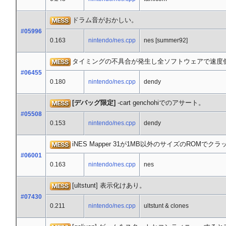
ドラム音がおかしい。
#05996
0.163
nintendo/nes.cpp
nes [summer92]
タイミングの不具合が発生し全ソフトウェアで速度
#06455
0.180
nintendo/nes.cpp
dendy
[デバッグ限定]
-cart genchohiでのアサート。
#05508
0.153
nintendo/nes.cpp
dendy
iNES Mapper 31が1MB以外のサイズのROMでク
#06001
0.163
nintendo/nes.cpp
nes
[ultstunt] 表示化けあり。
#07430
0.211
nintendo/nes.cpp
ultstunt & clones