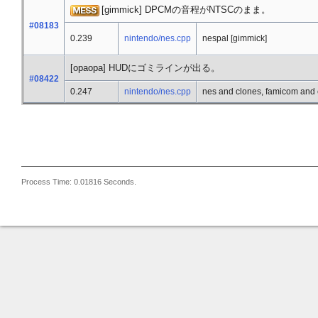
[gimmick] DPCMの音程がNTSCのまま。
#08183
0.239
nintendo/nes.cpp
nespal [gimmick]
[opaopa] HUDにゴミラインが出る。
#08422
0.247
nintendo/nes.cpp
nes and clones, famicom and 
Process Time: 0.01816 Seconds.