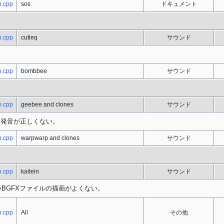
.cpp
sos
ドキュメント
.cpp
cutieq
サウンド
.cpp
bombbee
サウンド
.cpp
geebee and clones
サウンド
発音が正しくない。
.cpp
warpwarp and clones
サウンド
.cpp
kaitein
サウンド
新しいBGFXファイルの描画がよくない。
.cpp
All
その他