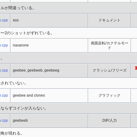
トルが間違っている。
.cpp
sos
ドキュメント
ー2のショットがずれている。
画面反転/カクテルモー
.cpp
navarone
ド
る。
.cpp
geebee, geebeeb, geebeeg
クラッシュ/フリーズ
示されていない。
.cpp
geebee and clones
グラフィック
にならずコインが入らない。
.cpp
geebeeb
DIP/入力
四角が現れる。