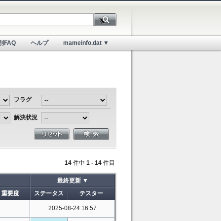
別FAQ
ヘルプ
mameinfo.dat ▼
フラグ
解決状況
14
件中
1 - 14
件目
最終更新 ▼
重要度
ステータス
テスター
2025-08-24 16:57