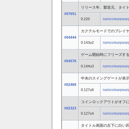
リリース年、製造元、タイ
#07651
0.220
namco/warpwarp
カクテルモードでのプレイヤ
#04444
0.143u2
namco/warpwarp
ゲーム開始時にフリーズす
#04576
0.144u3
namco/warpwarp
中央のスイングゲートが表
#02469
0.127u6
namco/warpwarp
コインロックアウトがオフ
#02323
0.127u4
namco/warpwarp
タイトル画面の左下に白い