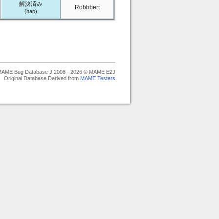
解決済み
Robbbert
(hap)
AME Bug Database J 2008 - 2026 © MAME E2J
Original Database Derived from
MAME Testers