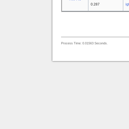
0.287
ig
Process Time: 0.01563 Seconds.