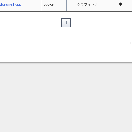
t/fortune1.cpp
bpoker
グラフィック
中
1
M