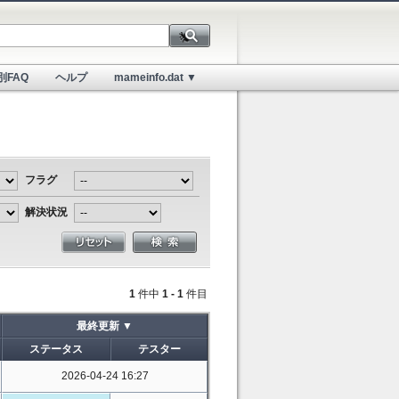
別FAQ
ヘルプ
mameinfo.dat ▼
フラグ
解決状況
1
件中
1 - 1
件目
最終更新 ▼
ステータス
テスター
2026-04-24 16:27