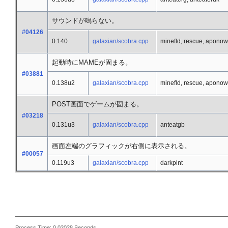
サウンドが鳴らない。
#04126
0.140
galaxian/scobra.cpp
minefld, rescue, aponow
起動時にMAMEが固まる。
#03881
0.138u2
galaxian/scobra.cpp
minefld, rescue, aponow
POST画面でゲームが固まる。
#03218
0.131u3
galaxian/scobra.cpp
anteatgb
画面左端のグラフィックが右側に表示される。
#00057
0.119u3
galaxian/scobra.cpp
darkplnt
Process Time: 0.02028 Seconds.