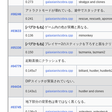
0.273
galaxian/scobra.cpp
stratgyx and clones
アトラクトモードが壊れている。途中でスタックする。
#08246
0.241
galaxian/scobra.cpp
rescue, rescueb, apono
[バグかもね]
ゲーム内の色が実機と異なる。
#03633
0.136
galaxian/scobra.cpp
mimonkey
[バグかもね]
プレイヤー2のスティックを下ろすと面をクリ
#05330
0.150
galaxian/scobra.cpp
tazmania, tazmani2
起動直後にクラッシュする。
#04779
0.145u7
galaxian/scobra.cpp
billiard, hustler, hustlerb
DIPスイッチが実装されていない。
#04434
0.143u1
galaxian/scobra.cpp
hustler and clones
地下部分の背景色は青ではなく黒くなる。
#03745
0.136u3
galaxian/scobra.cpp
anteaterg, anteateruk