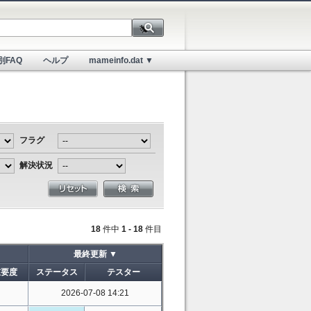
別FAQ
ヘルプ
mameinfo.dat ▼
フラグ
解決状況
18
件中
1 - 18
件目
最終更新 ▼
重要度
ステータス
テスター
2026-07-08 14:21