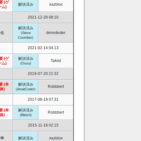
要 (ゲ
解決済み
kazblox
ーム)
2021-12-28 08:10
解決済み
低
demotester
(Steve
Coomber)
2021-02-14 04:13
要 (ゲ
解決済み
Tafoid
ーム)
(Osso)
2019-07-20 21:32
要 (本
解決済み
Robbbert
体)
(AmatCoder)
2017-08-19 07:31
要 (本
解決済み
Robbbert
体)
(Bletch)
2015-11-18 02:15
中
解決済み
kazblox