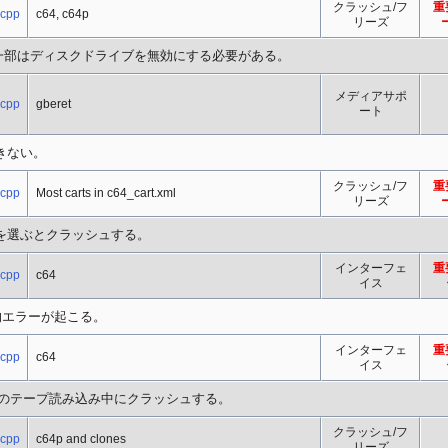
クラッシュ/フ
重
.cpp
c64, c64p
リーズ
イルの一部はディスクドライブを無効にする必要がある。
メディアサポ
.cpp
gberet
ート
きない。
クラッシュ/フ
重
.cpp
Most carts in c64_cart.xml
リーズ
Tを選ぶとクラッシュする。
インターフェ
重
.cpp
c64
イス
的エラーが起こる。
インターフェ
重
.cpp
c64
イス
e lampsのテープ読み込み中にクラッシュする。
クラッシュ/フ
.cpp
c64p and clones
リーズ