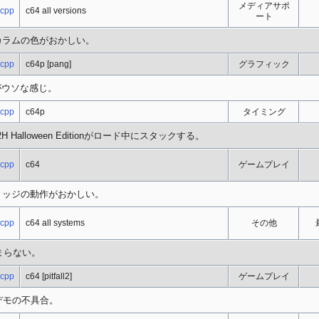
メディアサポ
.cpp
c64 all versions
ート
縦カラムの色がおかしい。
.cpp
c64p [pang]
グラフィック
コアがウソな感じ。
.cpp
c64p
タイミング
1/2 +2H Halloween Editionがロード中にスタックする。
.cpp
c64
ゲームプレイ
ードリッジの動作がおかしい。
.cpp
c64 all systems
その他
が始まらない。
.cpp
c64 [pitfall2]
ゲームプレイ
e" デモの不具合。