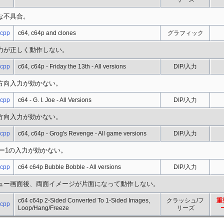
な不具合。
.cpp
c64, c64p and clones
グラフィック
力が正しく動作しない。
.cpp
c64, c64p - Friday the 13th - All versions
DIP/入力
方向入力が効かない。
.cpp
c64 - G. I. Joe - All Versions
DIP/入力
方向入力が効かない。
.cpp
c64, c64p - Grog's Revenge - All game versions
DIP/入力
ー1の入力が効かない。
.cpp
c64 c64p Bubble Bobble - All versions
DIP/入力
ュー画面後、両面イメージが片面になって動作しない。
c64 c64p 2-Sided Converted To 1-Sided Images,
クラッシュ/フ
重
.cpp
Loop/Hang/Freeze
リーズ