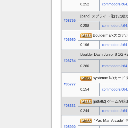
0.252
commodore/c64
[pang] スプライト化けと
#08755
0.258
commodore/c64
Bouldermarkス
#06950
0.196
commodore/c64
Boulder Dash Junior 8 
#08784
0.260
commodore/c64
systemm1のカ
#05777
0.154
commodore/c64
[pitfall2] ゲーム
#08331
0.244
commodore/c64
"Pac Man Arcad
#05990