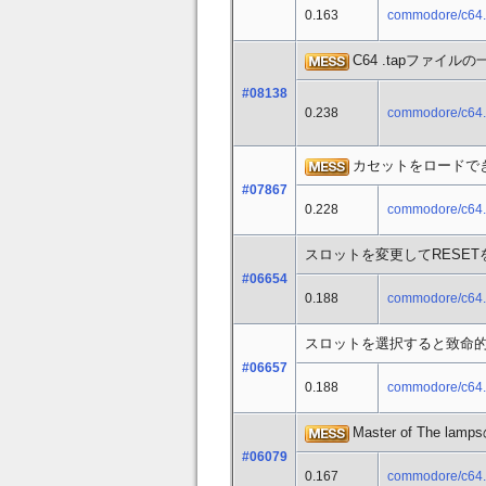
0.163
commodore/c64
C64 .tapファ
#08138
0.238
commodore/c64
カセットをロードで
#07867
0.228
commodore/c64
スロットを変更してRESE
#06654
0.188
commodore/c64
スロットを選択すると致命
#06657
0.188
commodore/c64
Master of Th
#06079
0.167
commodore/c64