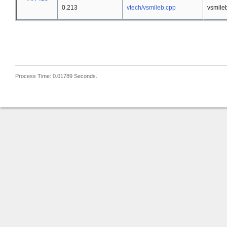
0.213
vtech/vsmileb.cpp
vsmile
Process Time: 0.01789 Seconds.