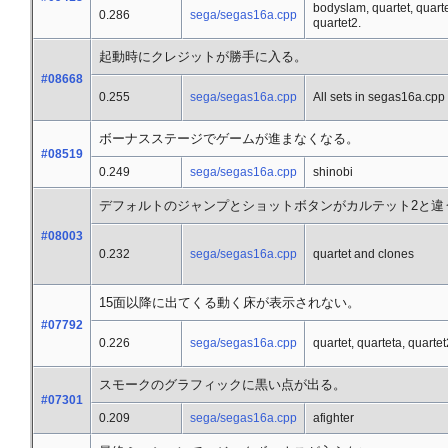
bodyslam, quartet, quart
0.286
sega/segas16a.cpp
quartet2.
起動時にクレジットが勝手に入る。
#08668
0.255
sega/segas16a.cpp
All sets in segas16a.cpp
ボーナスステージでゲームが進まなくなる。
#08519
0.249
sega/segas16a.cpp
shinobi
デフォルトのジャンプとショットボタンがカルテット2と違
#08003
0.232
sega/segas16a.cpp
quartet and clones
15面以降に出てくる動く床が表示されない。
#07792
0.226
sega/segas16a.cpp
quartet, quarteta, quarte
スモークのグラフィックに黒い点が出る。
#07301
0.209
sega/segas16a.cpp
afighter