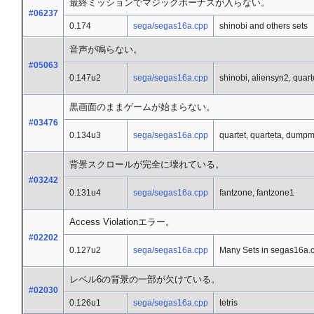
最終ミッションでマジックボーナスが入らない。
#06237
0.174
sega/segas16a.cpp
shinobi and others sets
音声が鳴らない。
#05063
0.147u2
sega/segas16a.cpp
shinobi, aliensyn2, quart
黒画面のままゲームが始まらない。
#03476
0.134u3
sega/segas16a.cpp
quartet, quarteta, dump
背景スクロールが完全に壊れている。
#03242
0.131u4
sega/segas16a.cpp
fantzone, fantzone1
Access Violationエラー。
#02202
0.127u2
sega/segas16a.cpp
Many Sets in segas16a.
レベル6の背景の一部が欠けている。
#02030
0.126u1
sega/segas16a.cpp
tetris