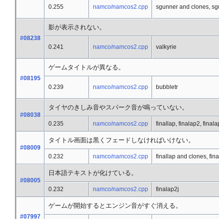
0.255
namco/namcos2.cpp
sgunner and clones, s
影が表示されない。
#08238
0.241
namco/namcos2.cpp
valkyrie
ゲームタイトルが異なる。
#08195
0.239
namco/namcos2.cpp
bubbletr
タイヤのきしみ音やスパーク音が鳴っていない。
#08038
0.235
namco/namcos2.cpp
finallap, finalap2, final
タイトル画面は黒くフェードしなければいけない。
#08009
0.232
namco/namcos2.cpp
finallap and clones, fi
日本語テキストが化けている。
#08005
0.232
namco/namcos2.cpp
finalap2j
ゲームが開始するとエンジン音がすぐ消える。
#07997