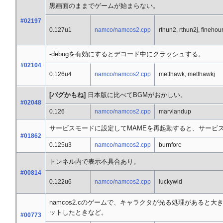
黒画面のままでゲームが始まらない。
#02197
0.127u1
namco/namcos2.cpp
rthun2, rthun2j, finehou
-debugを有効にするとデコード中にクラッシュする。
#02104
0.126u4
namco/namcos2.cpp
metlhawk, metlhawkj
[バグかもね]
日本版に比べてBGMがおかしい。
#02048
0.126
namco/namcos2.cpp
marvlandup
サービスモードに設定してMAMEを再起動すると、サービ
#01862
0.125u3
namco/namcos2.cpp
burnforc
トンネル内で表示不具合あり。
#00814
0.122u6
namco/namcos2.cpp
luckywld
namcos2.cのゲームで、キャラクタが光る処理がある
ットしたときなど。
#00773