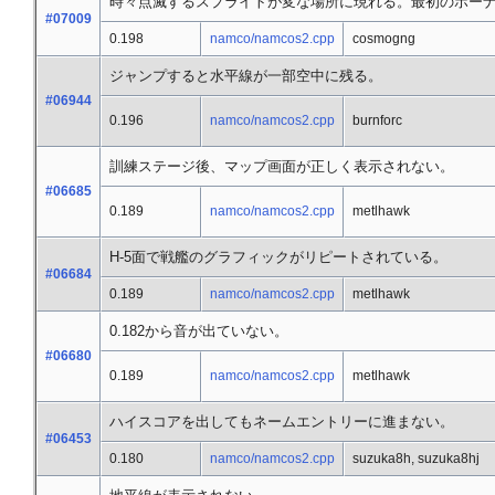
時々点滅するスプライトが変な場所に現れる。最初のボー
#07009
0.198
namco/namcos2.cpp
cosmogng
ジャンプすると水平線が一部空中に残る。
#06944
0.196
namco/namcos2.cpp
burnforc
訓練ステージ後、マップ画面が正しく表示されない。
#06685
0.189
namco/namcos2.cpp
metlhawk
H-5面で戦艦のグラフィックがリピートされている。
#06684
0.189
namco/namcos2.cpp
metlhawk
0.182から音が出ていない。
#06680
0.189
namco/namcos2.cpp
metlhawk
ハイスコアを出してもネームエントリーに進まない。
#06453
0.180
namco/namcos2.cpp
suzuka8h, suzuka8hj