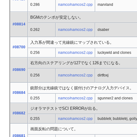
0.286
namco/namcos2.cpp
marvland
BGMのテンポが安定しない。
#08814
0.262
namco/namcos2.cpp
dsaber
入力系が間違って光線銃にマップされている。
#08700
0.256
namco/namcos2.cpp
luckywld and clones
右方向のステアリングが127でなく126までになる。
#08690
0.256
namco/namcos2.cpp
dirtfoxj
銃部分は光線銃ではなく据付けのアナログ入力デバイス。
#08684
0.255
namco/namcos2.cpp
sgunner2 and clones
ジオラマテストでSCI ERRORが出る。
#08682
0.255
namco/namcos2.cpp
bubbletr, bubbletrj, gol
画面反転の問題について。
#08681