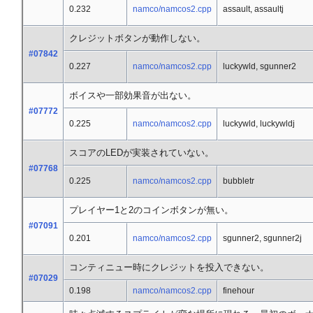
0.232
namco/namcos2.cpp
assault, assaultj
クレジットボタンが動作しない。
#07842
0.227
namco/namcos2.cpp
luckywld, sgunner2
ボイスや一部効果音が出ない。
#07772
0.225
namco/namcos2.cpp
luckywld, luckywldj
スコアのLEDが実装されていない。
#07768
0.225
namco/namcos2.cpp
bubbletr
プレイヤー1と2のコインボタンが無い。
#07091
0.201
namco/namcos2.cpp
sgunner2, sgunner2j
コンティニュー時にクレジットを投入できない。
#07029
0.198
namco/namcos2.cpp
finehour