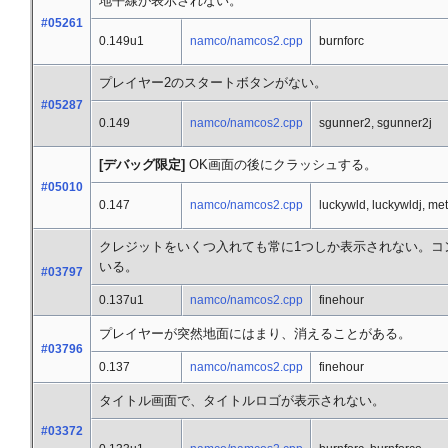
地平線が表示されない。
#05261
0.149u1
namco/namcos2.cpp
burnforc
プレイヤー2のスタートボタンがない。
#05287
0.149
namco/namcos2.cpp
sgunner2, sgunner2j
[デバッグ限定]
OK画面の後にクラッシュする。
#05010
0.147
namco/namcos2.cpp
luckywld, luckywldj, me
クレジットをいくつ入れても常に1つしか表示されない。コ
いる。
#03797
0.137u1
namco/namcos2.cpp
finehour
プレイヤーが突然地面にはまり、消えることがある。
#03796
0.137
namco/namcos2.cpp
finehour
タイトル画面で、タイトルロゴが表示されない。
#03372