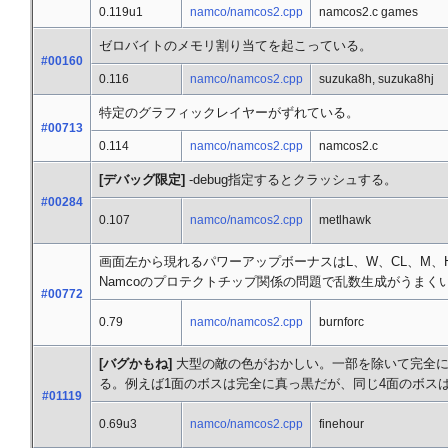
0.119u1
namco/namcos2.cpp
namcos2.c games
ゼロバイトのメモリ割り当てを起こっている。
#00160
0.116
namco/namcos2.cpp
suzuka8h, suzuka8hj
特定のグラフィックレイヤーがずれている。
#00713
0.114
namco/namcos2.cpp
namcos2.c
[デバッグ限定]
-debug指定するとクラッシュする。
#00284
0.107
namco/namcos2.cpp
metlhawk
画面左から現れるパワーアップボーナスはL、W、CL、M、
Namcoのプロテクトチップ関係の問題で乱数生成がうまく
#00772
0.79
namco/namcos2.cpp
burnforc
[バグかもね]
大型の敵の色がおかしい。一部を除いて完全に
る。例えば1面のボスは完全に真っ黒だが、同じ4面のボス
#01119
0.69u3
namco/namcos2.cpp
finehour