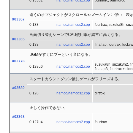
0.133u1
namco/namcos2.cpp
burnforc, burnforco
遠くのオブジェクトがスクロールやズームインに伴い、表
#03367
0.133
namco/namcos2.cpp
fourtrax, suzuka8h, su
画面切り替えシーンでCPU使用率が異常に高くなる。
#03365
0.133
namco/namcos2.cpp
finallap, fourtrax, lucky
BGMがすぐにブーという音になる。
#02778
suzuka8h, suzuk8h2, fin
0.128u6
namco/namcos2.cpp
finalap3, fourtrax + clo
スタートカウントダウン後にゲームがフリーズする。
#02580
0.128
namco/namcos2.cpp
dirtfoxj
正しく操作できない。
#02368
0.127u4
namco/namcos2.cpp
fourtrax