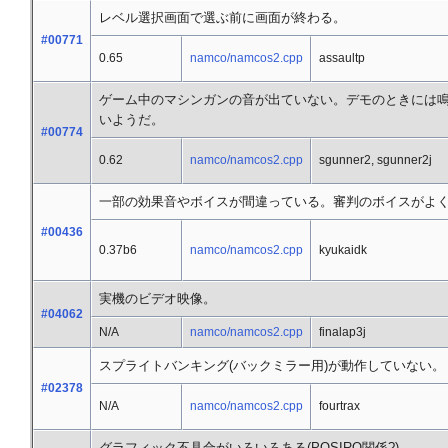
レベル選択画面で選ぶ前に画面が終わる。
#00771
0.65
namco/namcos2.cpp
assaultp
ゲーム中のマシンガンの音が出ていない。デモのときには
いようだ。
#00774
0.62
namco/namcos2.cpp
sgunner2, sgunner2j
一部の効果音やボイスが間違っている。審判のボイスがよく
#00436
0.37b6
namco/namcos2.cpp
kyukaidk
実機のビデオ映像。
#04062
N/A
namco/namcos2.cpp
finalap3j
スプライトバンキング(バックミラー用)が動作していない。
#02378
N/A
namco/namcos2.cpp
fourtrax
グラフィック不具合がいろいろある(POSIRQ関係?)