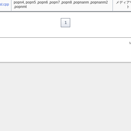
popn4, popn5 ,popn6 ,popn7 ,popn8 ,popnanm ,popnanm2
メディア
at.cpp
,popnmt
ト
1
M