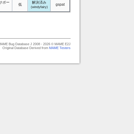
サポー
解決済み
低
gspat
(windyfairy)
AME Bug Database J 2008 - 2026 © MAME E2J
Original Database Derived from
MAME Testers