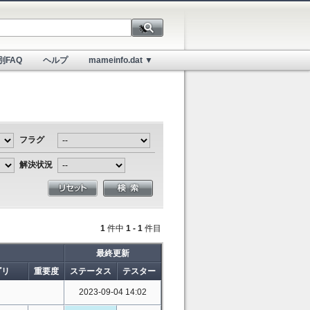
別FAQ
ヘルプ
mameinfo.dat ▼
フラグ
解決状況
1
件中
1 - 1
件目
最終更新
ゴリ
重要度
ステータス
テスター
2023-09-04 14:02