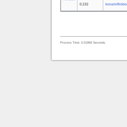
0.232
konami/firebe
Process Time: 0.01866 Seconds.