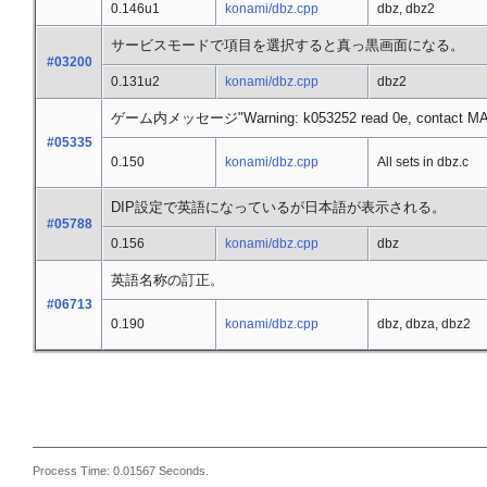
0.146u1
konami/dbz.cpp
dbz, dbz2
サービスモードで項目を選択すると真っ黒画面になる。
#03200
0.131u2
konami/dbz.cpp
dbz2
ゲーム内メッセージ"Warning: k053252 read 0e, contact M
#05335
0.150
konami/dbz.cpp
All sets in dbz.c
DIP設定で英語になっているが日本語が表示される。
#05788
0.156
konami/dbz.cpp
dbz
英語名称の訂正。
#06713
0.190
konami/dbz.cpp
dbz, dbza, dbz2
Process Time: 0.01567 Seconds.