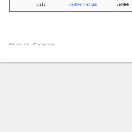
0.213
vtech/vsmileb.cpp
vsmileb
Process Time: 0.0152 Seconds.