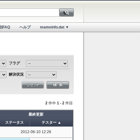
別FAQ
ヘルプ
mameinfo.dat ▼
フラグ
解決状況
2
件中
1 - 2
件目
最終更新
ステータス
テスター ▲
2012-06-10 12:26