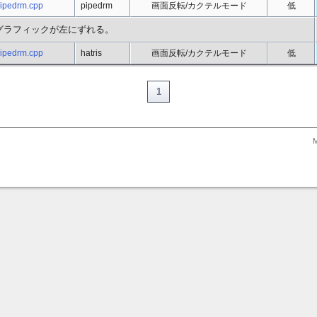
pipedrm.cpp
pipedrm
画面反転/カクテルモード
低
グラフィックが左にずれる。
pipedrm.cpp
hatris
画面反転/カクテルモード
低
1
M