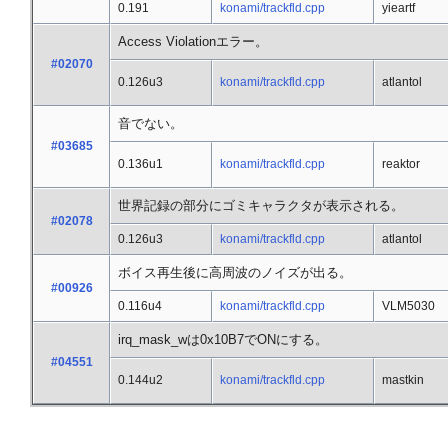
0.191
konami/trackfld.cpp
yieartf
Access Violationエラー。
#02070
0.126u3
konami/trackfld.cpp
atlantol
音でない。
#03685
0.136u1
konami/trackfld.cpp
reaktor
世界記録の部分にゴミキャラクタが表示される。
#02078
0.126u3
konami/trackfld.cpp
atlantol
ボイス再生後に高周波のノイズが出る。
#00926
0.116u4
konami/trackfld.cpp
VLM5030
irq_mask_wは0x10B7でONにする。
#04551
0.144u2
konami/trackfld.cpp
mastkin