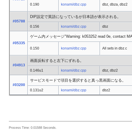
0.190
konami/dbz.cpp
dbz, dbza, dbz2
DIP設定で英語になっているが日本語が表示される。
#05788
0.156
konami/dbz.cpp
dbz
ゲーム内メッセージ"Warning: k053252 read 0e, contact M
#05335
0.150
konami/dbz.cpp
All sets in dbz.c
画面反転すると左下にずれる。
#04913
0.146u1
konami/dbz.cpp
dbz, dbz2
サービスモードで項目を選択すると真っ黒画面になる。
#03200
0.131u2
konami/dbz.cpp
dbz2
Process Time: 0.01588 Seconds.