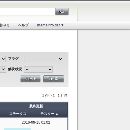
別FAQ
ヘルプ
mameinfo.dat ▼
フラグ
解決状況
1
件中
1 - 1
件目
最終更新
ステータス
テスター ▲
2016-09-15 01:02