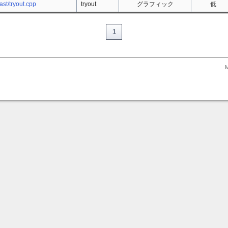
ast/tryout.cpp
tryout
グラフィック
低
1
M