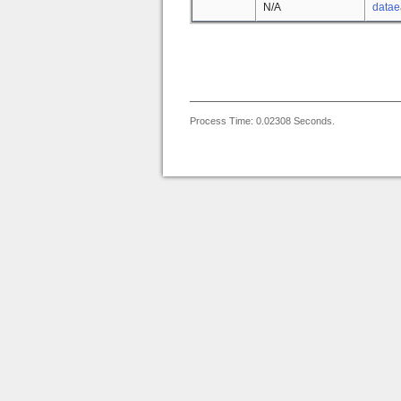
N/A
datae
Process Time: 0.02308 Seconds.