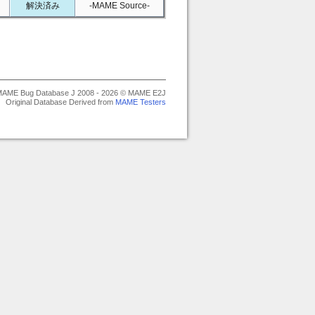
解決済み
-MAME Source-
AME Bug Database J 2008 - 2026 © MAME E2J
Original Database Derived from
MAME Testers