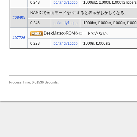
0.248
pc/tandy1t.cpp
t1000sl2, t1000tl, t1000tl2 [pper
BASICで画面モードを0にすると表示がおかしくなる。
#08405
0.246
pc/tandy1t.cpp
t1000hx, t1000sx, t1000tx, t1000r
DeskMateのROMをロードできない。
#07726
0.223
pc/tandy1t.cpp
t1000rl, t1000sl2
Process Time: 0.01536 Seconds.