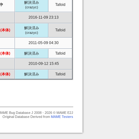
解決済み
中
Tafoid
(crazyc)
2016-11-09 23:13
解決済み
(本体)
Tafoid
(crazyc)
2011-05-09 04:30
(本体)
解決済み
Tafoid
2010-09-12 15:45
(本体)
解決済み
Tafoid
AME Bug Database J 2008 - 2026 © MAME E2J
Original Database Derived from
MAME Testers