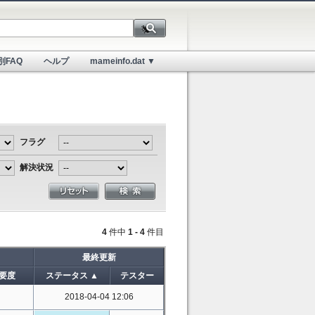
別FAQ
ヘルプ
mameinfo.dat ▼
フラグ
解決状況
4
件中
1 - 4
件目
最終更新
要度
ステータス ▲
テスター
2018-04-04 12:06