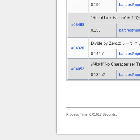
0.196
barcrest/mp
"Serial Link Failure"
#05498
0.153
barcrest/mp
Divide by Zeroエラー
#04320
0.142u1
barcrest/mp
起動後"No Characteri
#04052
0.139u2
barcrest/mp
Process Time: 0.01617 Seconds.