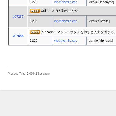
0.220
vtech/vsmile.cpp
vsmile [scoobydo]
walle - 入力が動作しない。
#07237
0.206
vtech/vsmile.cpp
vsmileg [walle]
[alphaprk] マッシュボタンを押すと入力が固まる
#07688
0.222
vtech/vsmile.cpp
vsmile [alphaprk]
Process Time: 0.01541 Seconds.