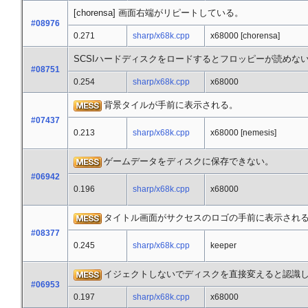
[chorensa] 画面右端がリピートしている。
#08976
0.271
sharp/x68k.cpp
x68000 [chorensa]
SCSIハードディスクをロードするとフロッピーが読めな
#08751
0.254
sharp/x68k.cpp
x68000
背景タイルが手前に表示される。
#07437
0.213
sharp/x68k.cpp
x68000 [nemesis]
ゲームデータをディスクに保存できない。
#06942
0.196
sharp/x68k.cpp
x68000
タイトル画面がサクセスのロゴの手前に表示され
#08377
0.245
sharp/x68k.cpp
keeper
イジェクトしないでディスクを直接変えると認識
#06953
0.197
sharp/x68k.cpp
x68000