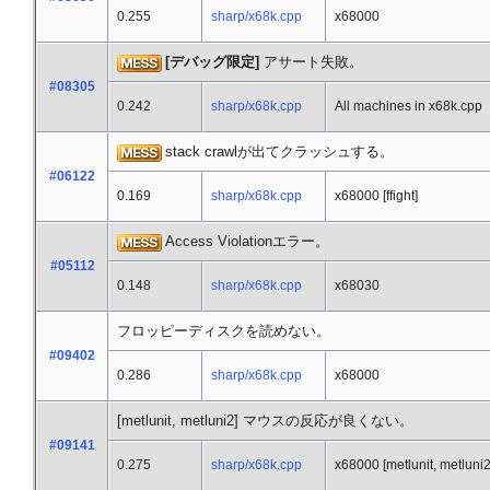
0.255
sharp/x68k.cpp
x68000
[デバッグ限定]
アサート失敗。
#08305
0.242
sharp/x68k.cpp
All machines in x68k.cpp
stack crawlが出てクラッシュする。
#06122
0.169
sharp/x68k.cpp
x68000 [ffight]
Access Violationエラー。
#05112
0.148
sharp/x68k.cpp
x68030
フロッピーディスクを読めない。
#09402
0.286
sharp/x68k.cpp
x68000
[metlunit, metluni2] マウスの反応が良くない。
#09141
0.275
sharp/x68k.cpp
x68000 [metlunit, metluni2