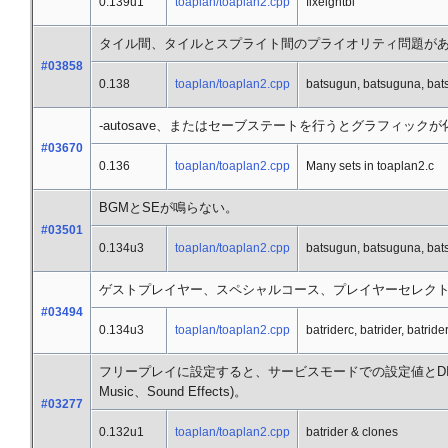
0.139u1
toaplan/toaplan2.cpp
fixeightbl
タイル間、タイルとスプライト間のプライオリティ問題が
#03858
0.138
toaplan/toaplan2.cpp
batsugun, batsuguna, ba
-autosave、またはセーブステートを行うとグラフィック
#03670
0.136
toaplan/toaplan2.cpp
Many sets in toaplan2.c
BGMとSEが鳴らない。
#03501
0.134u3
toaplan/toaplan2.cpp
batsugun, batsuguna, ba
ゲストプレイヤー、スペシャルコース、プレイヤーセレクトのD
#03494
0.134u3
toaplan/toaplan2.cpp
batriderc, batrider, batride
フリープレイに設定すると、サービスモードでの設定値とDIPメ
Music、Sound Effects)。
#03277
0.132u1
toaplan/toaplan2.cpp
batrider & clones