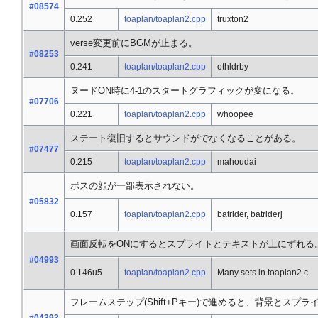
#08574
0.252
toaplan/toaplan2.cpp
truxton2
verse変更前にBGMが止まる。
#08253
0.241
toaplan/toaplan2.cpp
othldrby
ヌードON時に4-1のスタートグラフィックが変になる。
#07706
0.221
toaplan/toaplan2.cpp
whoopee
ステート復旧するとサウンドがでなくなることがある。
#07477
0.215
toaplan/toaplan2.cpp
mahoudai
ボスの顔が一部表示されない。
#05832
0.157
toaplan/toaplan2.cpp
batrider, batriderj
画面反転をONにするとスプライトとテキストが上にずれる
#04993
0.146u5
toaplan/toaplan2.cpp
Many sets in toaplan2.c
フレームステップ(Shift+Pキー)で進めると、背景とス