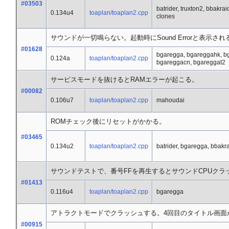
#03503
batrider, truxton2, bbakra
0.134u4
toaplan/toaplan2.cpp
clones
サウンドが一切鳴らない。起動時にSound Errorと表示され
#01628
bgaregga, bgareggahk, b
0.124a
toaplan/toaplan2.cpp
bgareggacn, bgareggat2
サービスモードを抜けるとRAMエラーが起こる。
#00082
0.106u7
toaplan/toaplan2.cpp
mahoudai
ROMチェック後にリセットがかかる。
#03465
0.134u2
toaplan/toaplan2.cpp
batrider, bgaregga, bbakr
サウンドテストで、番号FFを再生するとサウンドCPUク
#01413
0.116u4
toaplan/toaplan2.cpp
bgaregga
アトラクトモードでクラッシュする。4回目のタイトル画面
#00915