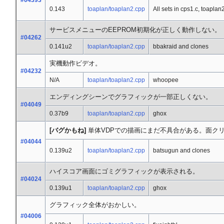
#04393
0.143
toaplan/toaplan2.cpp
All sets in cps1.c, toaplan
サービスメニューのEEPROM初期化が正しく動作しない。
#04262
0.141u2
toaplan/toaplan2.cpp
bbakraid and clones
実機動作ビデオ。
#04232
N/A
toaplan/toaplan2.cpp
whoopee
エンディングシーンでグラフィックが一部正しくない。
#04049
0.37b9
toaplan/toaplan2.cpp
ghox
[バグかもね]
単体VDPでの描画にまだ不具合がある。面ク
#04044
0.139u2
toaplan/toaplan2.cpp
batsugun and clones
ハイスコア画面にゴミグラフィックが表示される。
#04024
0.139u1
toaplan/toaplan2.cpp
ghox
グラフィック全体がおかしい。
#04006