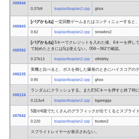
#00944
0.37b9
toaplan/toaplan2.cpp
ghox
[バグかもね]
一定回数ゲームまたはコンティニューすると、
#00943
0.62
toaplan/toaplan2.cpp
snowbro2
[バグかもね]
5キーでクレジットを入れた後、6キーを押し
で始めたときには5は使えない。059～062で確認。
#00592
0.37b13
toaplan/toaplan2.cpp
othldrby
実機と比べると、ボスを倒した爆発のときにハイスコアのテ
#00235
0.95
toaplan/toaplan2.cpp
ghox
ランダムにクラッシュする。またESCキーを押すと終了時にacce
#00124
0.113u4
toaplan/toaplan2.cpp
bgaregga
5面や6面でたくさんのグラフィックが出てくるとスプライ
#07642
0.220
toaplan/toaplan2.cpp
truxton2
スプライトレイヤーが表示されない。