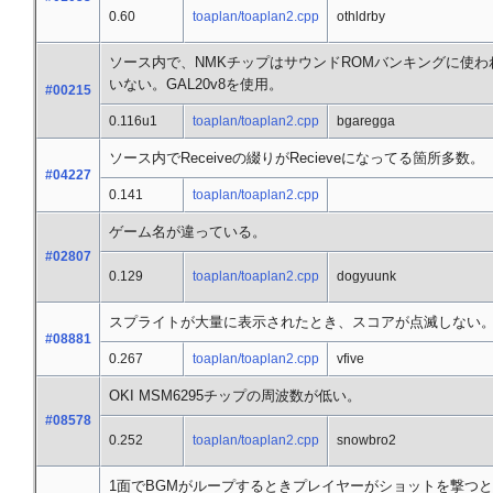
0.60
toaplan/toaplan2.cpp
othldrby
ソース内で、NMKチップはサウンドROMバンキングに使わ
いない。GAL20v8を使用。
#00215
0.116u1
toaplan/toaplan2.cpp
bgaregga
ソース内でReceiveの綴りがRecieveになってる箇所多数。
#04227
0.141
toaplan/toaplan2.cpp
ゲーム名が違っている。
#02807
0.129
toaplan/toaplan2.cpp
dogyuunk
スプライトが大量に表示されたとき、スコアが点滅しない。
#08881
0.267
toaplan/toaplan2.cpp
vfive
OKI MSM6295チップの周波数が低い。
#08578
0.252
toaplan/toaplan2.cpp
snowbro2
1面でBGMがループするときプレイヤーがショットを撃つ