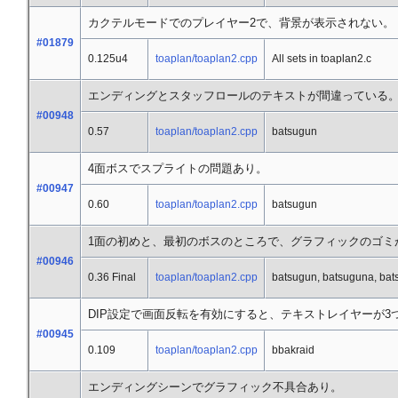
カクテルモードでのプレイヤー2で、背景が表示されない。
#01879
0.125u4
toaplan/toaplan2.cpp
All sets in toaplan2.c
エンディングとスタッフロールのテキストが間違っている
#00948
0.57
toaplan/toaplan2.cpp
batsugun
4面ボスでスプライトの問題あり。
#00947
0.60
toaplan/toaplan2.cpp
batsugun
1面の初めと、最初のボスのところで、グラフィックのゴミ
#00946
0.36 Final
toaplan/toaplan2.cpp
batsugun, batsuguna, ba
DIP設定で画面反転を有効にすると、テキストレイヤーが3
#00945
0.109
toaplan/toaplan2.cpp
bbakraid
エンディングシーンでグラフィック不具合あり。