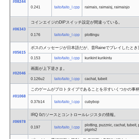
#08244
0.241
taito/taito_l.cpp
raimais, raimaisj, raimaisjo
コインエイジのDIPスイッチ設定が間違っている。
#06343
0.176
taito/taito_l.cpp
plottingu
ボスのメッセージが日本語だが、昔Raineでプレイしたと
#05615
0.153
taito/taito_l.cpp
kurikint kurikintu
画面が上下逆さま。
#02046
0.126u2
taito/taito_l.cpp
cachat, tubeit
このゲームがプロトタイプであることを示すいくつかの事
#01068
0.37b14
taito/taito_l.cpp
cubybop
IRQ 0のソースとコントロールレジスタの情報。
#06978
plotting, puzznic, cachat, tubeit,
0.197
taito/taito_l.cpp
plgirls2