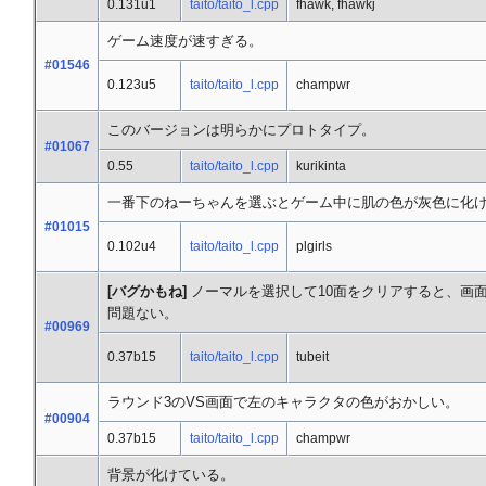
0.131u1
taito/taito_l.cpp
fhawk, fhawkj
ゲーム速度が速すぎる。
#01546
0.123u5
taito/taito_l.cpp
champwr
このバージョンは明らかにプロトタイプ。
#01067
0.55
taito/taito_l.cpp
kurikinta
一番下のねーちゃんを選ぶとゲーム中に肌の色が灰色に化
#01015
0.102u4
taito/taito_l.cpp
plgirls
[バグかもね]
ノーマルを選択して10面をクリアすると、画
問題ない。
#00969
0.37b15
taito/taito_l.cpp
tubeit
ラウンド3のVS画面で左のキャラクタの色がおかしい。
#00904
0.37b15
taito/taito_l.cpp
champwr
背景が化けている。