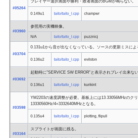
プレイヤー選択画面や勝利・敗者画面のBGMが鳴らない。
#05264
0.149u1
taito/taito_l.cpp
champwr
参照用の実機映像。
#03960
N/A
taito/taito_l.cpp
puzznicj
0.131u1から音が出なくなっている。ソースの更新ミスに
#03704
0.136u2
taito/taito_l.cpp
evilston
起動時に"SERVICE SW ERROR"と表示されプレイ出来な
#03692
0.136u1
taito/taito_l.cpp
kurikint
YM2203の速度調整が必要。基板上には13.33056MHzのクリ
13330560Hz/4=3332640MHzとなる。
#03598
0.135u4
taito/taito_l.cpp
plotting, flipull
スプライトが画面に残る。
#03164