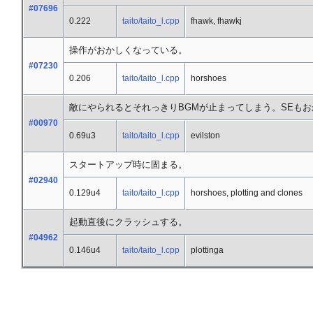
#07696
0.222
taito/taito_l.cpp
fhawk, fhawkj
操作がおかしくなっている。
#07230
0.206
taito/taito_l.cpp
horshoes
敵にやられるとそれっきりBGMが止まってしまう。SEも
#00970
0.69u3
taito/taito_l.cpp
evilston
スタートアップ時に固まる。
#02940
0.129u4
taito/taito_l.cpp
horshoes, plotting and clones
起動直後にクラッシュする。
#04962
0.146u4
taito/taito_l.cpp
plottinga