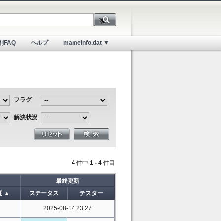
別FAQ
ヘルプ
mameinfo.dat ▼
フラグ
解決状況
4
件中
1 - 4
件目
最終更新
 ▲
ステータス
テスター
2025-08-14 23:27