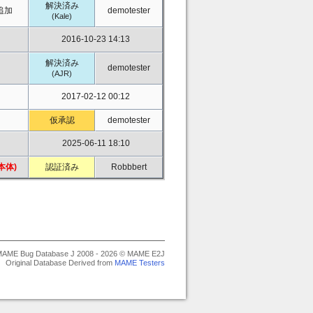
解決済み
追加
demotester
(Kale)
2016-10-23 14:13
解決済み
demotester
(AJR)
2017-02-12 00:12
仮承認
demotester
2025-06-11 18:10
本体)
認証済み
Robbbert
AME Bug Database J 2008 - 2026 © MAME E2J
Original Database Derived from
MAME Testers