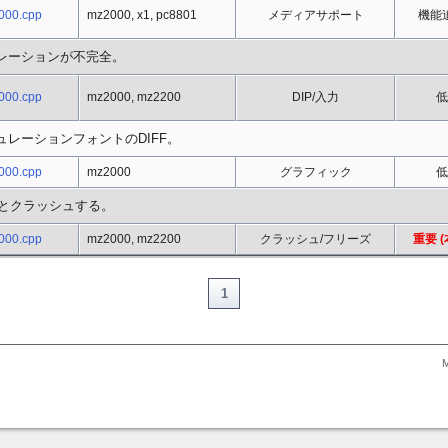
000.cpp
mz2000, x1, pc8801
メディアサポート
機能
レーションが不完全。
000.cpp
mz2000, mz2200
DIP/入力
低
レーションフォントのDIFF。
000.cpp
mz2000
グラフィック
低
うとクラッシュする。
000.cpp
mz2000, mz2200
クラッシュ/フリーズ
重要 (
1
M