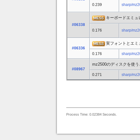
0.239
sharp/mz2
キーボードエミュ
#06338
0.176
sharp/mz2
実フォントとエミュ
#06336
0.176
sharp/mz2
mz2500のディスクを使
#08967
0.271
sharp/mz2
Process Time: 0.02384 Seconds.