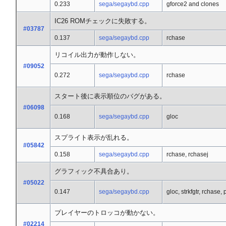
0.233
sega/segaybd.cpp
gforce2 and clones
IC26 ROMチェックに失敗する。
#03787
0.137
sega/segaybd.cpp
rchase
リコイル出力が動作しない。
#09052
0.272
sega/segaybd.cpp
rchase
スタート後に表示順位のバグがある。
#06098
0.168
sega/segaybd.cpp
gloc
スプライト表示が乱れる。
#05842
0.158
sega/segaybd.cpp
rchase, rchasej
グラフィック不具合あり。
#05022
0.147
sega/segaybd.cpp
gloc, strkfgtr, rchase, p
プレイヤーのトロッコが動かない。
#02214