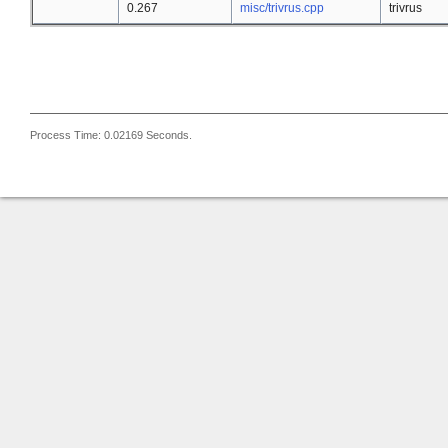
0.267
misc/trivrus.cpp
trivrus
Process Time: 0.02169 Seconds.