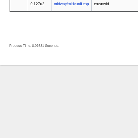
0.127u2
midway/midvunit.cpp
crusnwld
Process Time: 0.01631 Seconds.