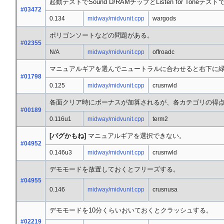
起動テストでSound D/RAMチップとListen for Toneテ
#03472
0.134
midway/midvunit.cpp
wargods
ポリゴンソートなどの問題がある。
#02355
N/A
midway/midvunit.cpp
offroadc
マニュアルギアを選んでニュートラルに合わせると右下に
#01798
0.125
midway/midvunit.cpp
crusnwld
各面クリア時にボーナスが加算されるが、各カテゴリの得点
#00189
0.116u1
midway/midvunit.cpp
term2
[バグかもね]
マニュアルギアを選択できない。
#04952
0.146u3
midway/midvunit.cpp
crusnwld
デモモードを放置しておくとフリーズする。
#04955
0.146
midway/midvunit.cpp
crusnusa
デモモードを10分くらいおいておくとクラッシュする。
#02219