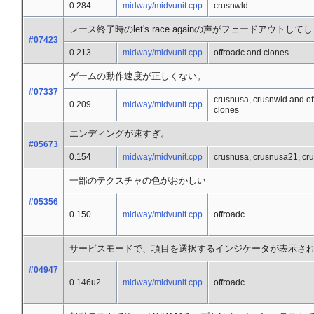
0.284
midway/midvunit.cpp
crusnwld
レース終了時のlet's race againの声がフェードアウトして
#07423
0.213
midway/midvunit.cpp
offroadc and clones
ゲームの動作速度が正しくない。
#07337
crusnusa, crusnwld and of
0.209
midway/midvunit.cpp
clones
エンディングが速すぎ。
#05673
0.154
midway/midvunit.cpp
crusnusa, crusnusa21, cr
一部のテクスチャの色がおかしい
#05356
0.150
midway/midvunit.cpp
offroadc
サービスモードで、項目を選択するインジケータが表示さ
#04947
0.146u2
midway/midvunit.cpp
offroadc