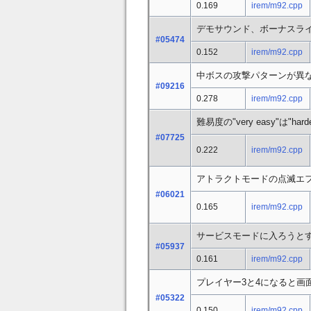
0.169
irem/m92.cpp
デモサウンド、ボーナスライ
#05474
0.152
irem/m92.cpp
中ボスの攻撃パターンが異
#09216
0.278
irem/m92.cpp
難易度の"very easy"は"harde
#07725
0.222
irem/m92.cpp
アトラクトモードの点滅エ
#06021
0.165
irem/m92.cpp
サービスモードに入ろうと
#05937
0.161
irem/m92.cpp
プレイヤー3と4になると画
#05322
0.150
irem/m92.cpp