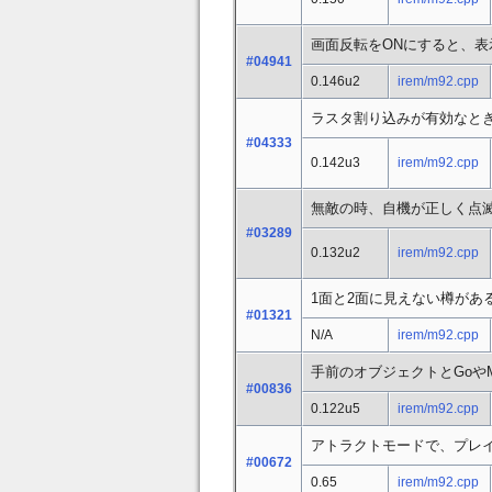
画面反転をONにすると、
#04941
0.146u2
irem/m92.cpp
ラスタ割り込みが有効なと
#04333
0.142u3
irem/m92.cpp
無敵の時、自機が正しく点
#03289
0.132u2
irem/m92.cpp
1面と2面に見えない樽があ
#01321
N/A
irem/m92.cpp
手前のオブジェクトとGoやMi
#00836
0.122u5
irem/m92.cpp
アトラクトモードで、プレ
#00672
0.65
irem/m92.cpp