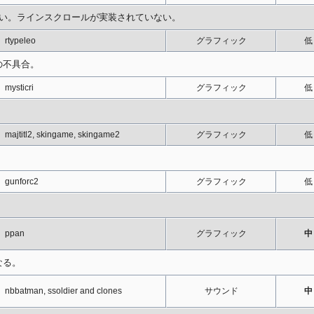
しい。ラインスクロールが実装されていない。
rtypeleo
グラフィック
低
の不具合。
mysticri
グラフィック
低
majtitl2, skingame, skingame2
グラフィック
低
gunforc2
グラフィック
低
。
ppan
グラフィック
中
なる。
nbbatman, ssoldier and clones
サウンド
中