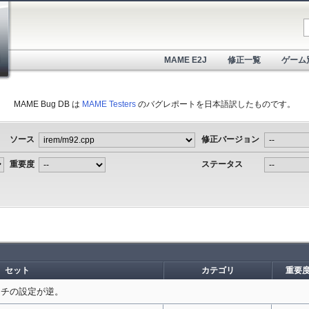
MAME E2J
修正一覧
ゲーム
MAME Bug DB は
MAME Testers
のバグレポートを日本語訳したものです。
ソース
修正バージョン
重要度
ステータス
セット
カテゴリ
重要度
Pスイッチの設定が逆。