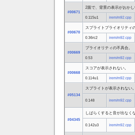
2面で、背景の表示がおか
#00671
0.115u1
irem/m92.cpp
スプライトプライオリティ
#00670
0.36rc2
irem/m92.cpp
プライオリティの不具合。
#00669
0.53
irem/m92.cpp
スコアが表示されない。
#00668
0.114u1
irem/m92.cpp
スプライトが表示されない
#05134
0.148
irem/m92.cpp
しばらくすると音が出なく
#04345
0.142u3
irem/m92.cpp