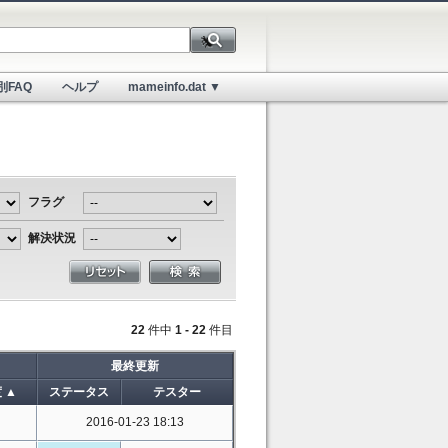
別FAQ
ヘルプ
mameinfo.dat ▼
フラグ
解決状況
22
件中
1 - 22
件目
最終更新
 ▲
ステータス
テスター
2016-01-23 18:13