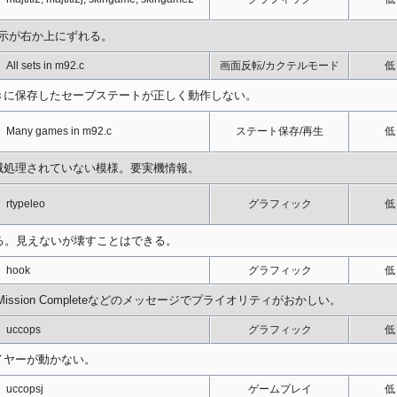
表示が右か上にずれる。
All sets in m92.c
画面反転/カクテルモード
低
きに保存したセーブステートが正しく動作しない。
Many games in m92.c
ステート保存/再生
低
滅処理されていない模様。要実機情報。
rtypeleo
グラフィック
低
る。見えないが壊すことはできる。
hook
グラフィック
低
ssion Completeなどのメッセージでプライオリティがおかしい。
uccops
グラフィック
低
イヤーが動かない。
uccopsj
ゲームプレイ
低