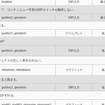
thndblst
DIP/入力
最
フ、コンティニュー可否のDIPスイッチが動作しない。
gunforc2, geostorm
DIP/入力
最
なる。
gunforc2, geostorm
ゲームプレイ
低
st"
gunforc2, geostorm
DIP/入力
低
フェクトが正しく表示されない。
nbbatman, nbbatmanu
グラフィック
低
すると固まる。
gunforc2, geostorm
DIP/入力
低
面がずれる。
majtitl2, majtitl2j, skingame, skingame2
グラフィック
低