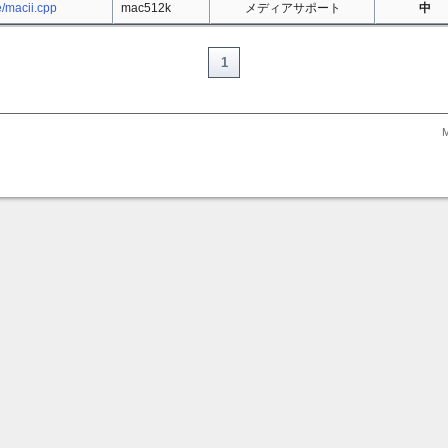
/macii.cpp
mac512k
メディアサポート
中
1
M