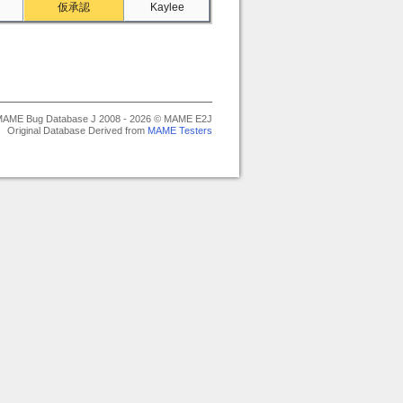
仮承認
Kaylee
AME Bug Database J 2008 - 2026 © MAME E2J
Original Database Derived from
MAME Testers