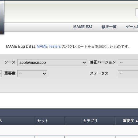
MAME E2J
修正一覧
ゲーム
MAME Bug DB は
MAME Testers
のバグレポートを日本語訳したものです。
ソース
修正バージョン
重要度
ステータス
ス
セット
カテゴリ
重要度 