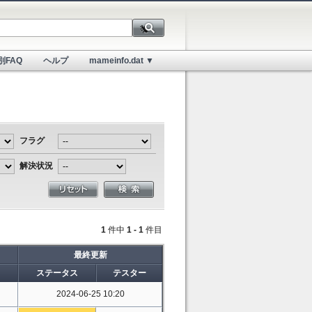
別FAQ
ヘルプ
mameinfo.dat ▼
フラグ
解決状況
1
件中
1 - 1
件目
最終更新
▲
ステータス
テスター
2024-06-25 10:20