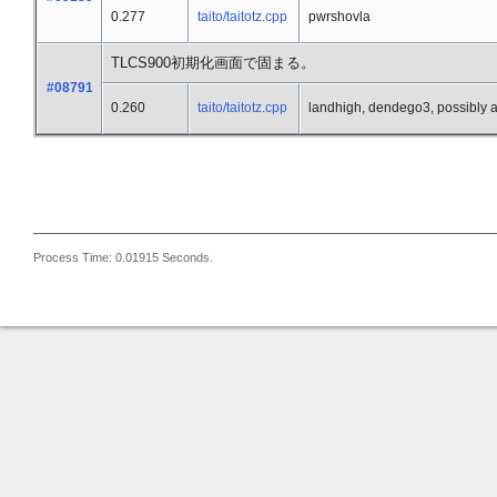
0.277
taito/taitotz.cpp
pwrshovla
TLCS900初期化画面で固まる。
#08791
0.260
taito/taitotz.cpp
landhigh, dendego3, possibly al
Process Time: 0.01915 Seconds.