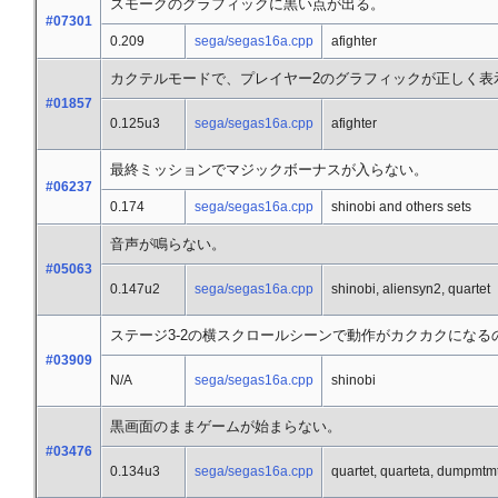
スモークのグラフィックに黒い点が出る。
#07301
0.209
sega/segas16a.cpp
afighter
カクテルモードで、プレイヤー2のグラフィックが正しく表
#01857
0.125u3
sega/segas16a.cpp
afighter
最終ミッションでマジックボーナスが入らない。
#06237
0.174
sega/segas16a.cpp
shinobi and others sets
音声が鳴らない。
#05063
0.147u2
sega/segas16a.cpp
shinobi, aliensyn2, quartet
ステージ3-2の横スクロールシーンで動作がカクカクになる
#03909
N/A
sega/segas16a.cpp
shinobi
黒画面のままゲームが始まらない。
#03476
0.134u3
sega/segas16a.cpp
quartet, quarteta, dumpmtm