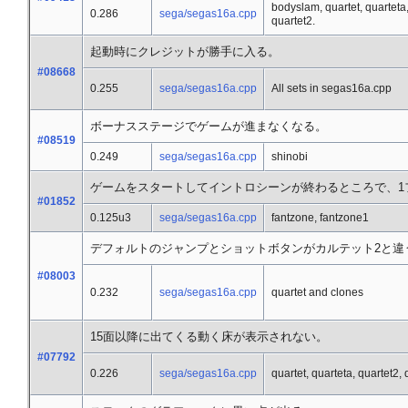
bodyslam, quartet, quarteta
0.286
sega/segas16a.cpp
quartet2.
起動時にクレジットが勝手に入る。
#08668
0.255
sega/segas16a.cpp
All sets in segas16a.cpp
ボーナスステージでゲームが進まなくなる。
#08519
0.249
sega/segas16a.cpp
shinobi
ゲームをスタートしてイントロシーンが終わるところで、1
#01852
0.125u3
sega/segas16a.cpp
fantzone, fantzone1
デフォルトのジャンプとショットボタンがカルテット2と違
#08003
0.232
sega/segas16a.cpp
quartet and clones
15面以降に出てくる動く床が表示されない。
#07792
0.226
sega/segas16a.cpp
quartet, quarteta, quartet2,