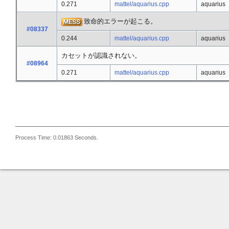
0.271
mattel/aquarius.cpp
aquarius
致命的エラーが起こる。
#08337
0.244
mattel/aquarius.cpp
aquarius
カセットが認識されない。
#08964
0.271
mattel/aquarius.cpp
aquarius
Process Time: 0.01863 Seconds.