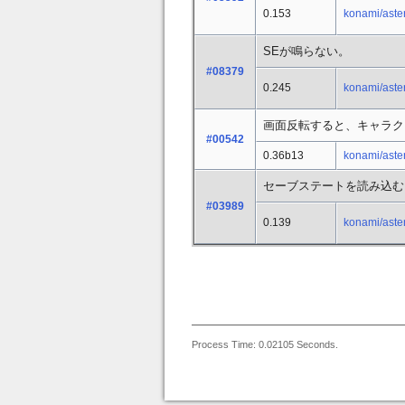
0.153
konami/aster
SEが鳴らない。
#08379
0.245
konami/aster
画面反転すると、キャラク
#00542
0.36b13
konami/aster
セーブステートを読み込む
#03989
0.139
konami/aster
Process Time: 0.02105 Seconds.