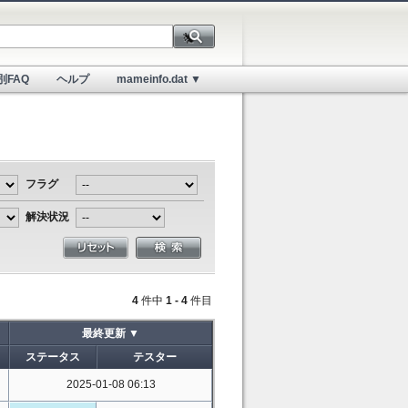
別FAQ
ヘルプ
mameinfo.dat ▼
フラグ
解決状況
4
件中
1 - 4
件目
最終更新 ▼
ステータス
テスター
2025-01-08 06:13