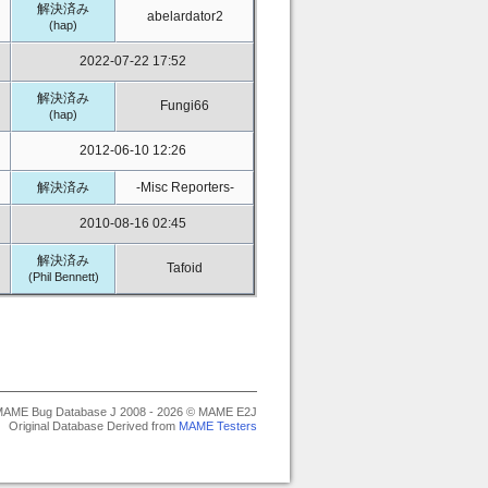
解決済み
abelardator2
(hap)
2022-07-22 17:52
解決済み
Fungi66
(hap)
2012-06-10 12:26
解決済み
-Misc Reporters-
2010-08-16 02:45
解決済み
Tafoid
(Phil Bennett)
AME Bug Database J 2008 - 2026 © MAME E2J
Original Database Derived from
MAME Testers