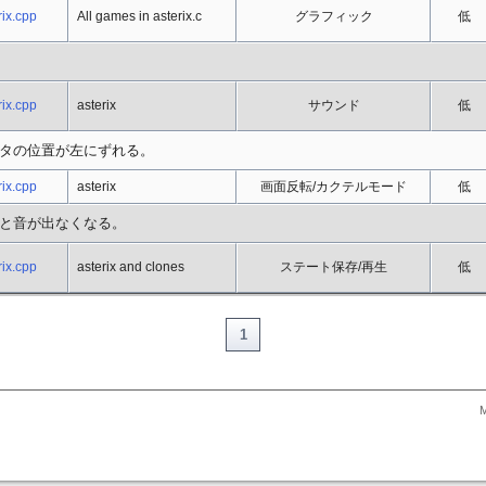
ix.cpp
All games in asterix.c
グラフィック
低
ix.cpp
asterix
サウンド
低
タの位置が左にずれる。
ix.cpp
asterix
画面反転/カクテルモード
低
と音が出なくなる。
ix.cpp
asterix and clones
ステート保存/再生
低
1
M