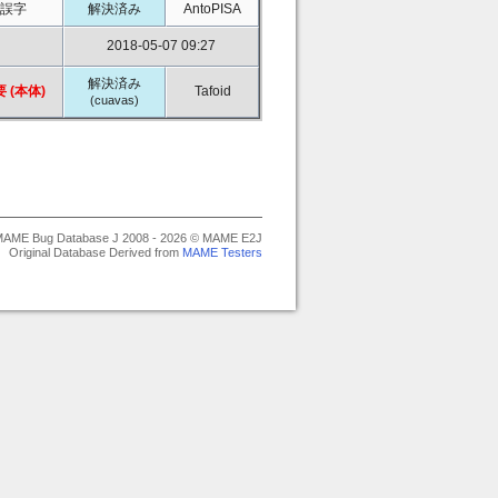
誤字
解決済み
AntoPISA
2018-05-07 09:27
解決済み
 (本体)
Tafoid
(cuavas)
AME Bug Database J 2008 - 2026 © MAME E2J
Original Database Derived from
MAME Testers