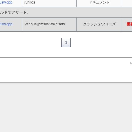
5sw.cpp
j5hilos
ドキュメント
ルドでアサート。
5sw.cpp
Various jpmsys5sw.c sets
クラッシュ/フリーズ
重要
1
M