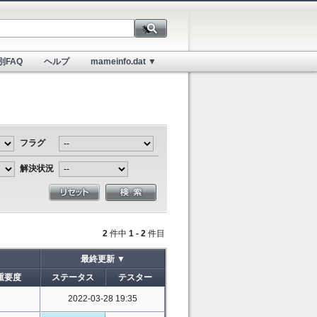
別FAQ
ヘルプ
mameinfo.dat ▼
フラグ
解決状況
2
件中
1 - 2
件目
最終更新 ▼
重要度
ステータス
テスター
2022-03-28 19:35