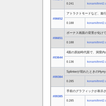
0.241
konami/tmnt2.
アトラクトモードなど、進
#06652
0.188
konami/tmnt2.
ボーナス画面の背景が化け
#06651
0.188
konami/tmnt2.
4面の原始時代面で、洞窟内
#03644
0.136
konami/tmnt2.
Splinterが現れたときのHy
#09384
0.285
konami/tmnt2.
手前のグラフィックが表示
#09385
0.285
konami/tmnt2.