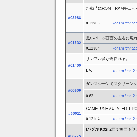
起動時にROM・RAMチェ
#02988
0.129u5
konami/tmnt2.
黒いバーが画面の左右に現
#01532
0.123u4
konami/tmnt2.
サンプル音が途切れる。
#01409
N/A
konami/tmnt2.
ダンスシーンでスクリーン
#00909
0.62
konami/tmnt2.
GAME_UNEMULATED
#00911
0.121u4
konami/tmnt2.
[バグかもね]
2面で画面下側
#08275