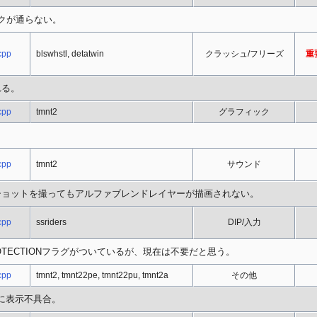
ックが通らない。
cpp
blswhstl, detatwin
クラッシュ/フリーズ
重
れる。
cpp
tmnt2
グラフィック
cpp
tmnt2
サウンド
ショットを撮ってもアルファブレンドレイヤーが描画されない。
cpp
ssriders
DIP/入力
_PROTECTIONフラグがついているが、現在は不要だと思う。
cpp
tmnt2, tmnt22pe, tmnt22pu, tmnt2a
その他
に表示不具合。