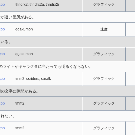
cpp
thndrx2, thndrx2a, thndrx2j
グラフィック
行が遅い箇所がある。
cpp
qgakumon
速度
ている。
cpp
qgakumon
グラフィック
のライトがキャラクタに当たっても明るくならない。
cpp
tmnt2, ssriders, suratk
グラフィック
rry!の文字に隙間がある。
cpp
tmnt2
グラフィック
されない。
cpp
tmnt2
グラフィック