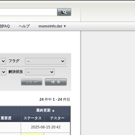
別FAQ
ヘルプ
mameinfo.dat ▼
フラグ
解決状況
24
件中
1 - 24
件目
最終更新 ▲
重要度
ステータス
テスター
2025-06-15 20:42