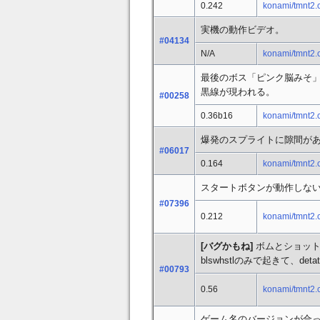
0.242
konami/tmnt2.
実機の動作ビデオ。
#04134
N/A
konami/tmnt2.
最後のボス「ピンク脳みそ
黒線が現われる。
#00258
0.36b16
konami/tmnt2.
爆発のスプライトに隙間が
#06017
0.164
konami/tmnt2.
スタートボタンが動作しな
#07396
0.212
konami/tmnt2.
[バグかもね]
ボムとショット
blswhstlのみで起きて、det
#00793
0.56
konami/tmnt2.
ゲーム名のバージョンが合