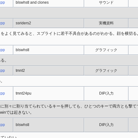
cpp
blswhstl and clones
サウンド
cpp
ssriders2
実機資料
」をよく見てみると、スプライトに若干不具合があるのがわかる。顔を横切る
cpp
blswhstl
グラフィック
ある。
cpp
tmnt2
グラフィック
い。
cpp
tmnt24pu
DIP/入力
に別々に割り当てられているキーを押しても、ひとつのキーで両方とも撃て
atwinでは起きない。
cpp
blswhstl
DIP/入力
っていない。