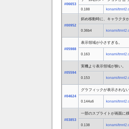
#06653
0.188
konami/tmnt2.
斜め移動時に、キャラクタが
#00952
0.36b4
konami/tmnt2.
表示領域が小さすぎる。
#05988
0.163
konami/tmnt2.
実機より表示領域が狭い。
#05594
0.153
konami/tmnt2.
グラフィックが表示されな
#04624
0.144u6
konami/tmnt2.
一部のスプライトが画面に
#03853
0.138
konami/tmnt2.