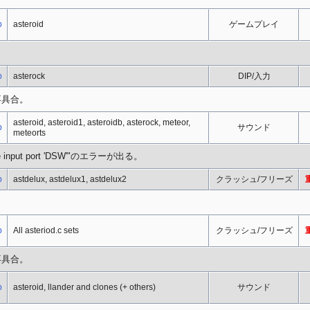
p
asteroid
ゲームプレイ
p
asterock
DIP/入力
不具合。
asteroid, asteroid1, asteroidb, asterock, meteor,
p
サウンド
meteorts
ocate input port 'DSW'"のエラーが出る。
p
astdelux, astdelux1, astdelux2
クラッシュ/フリーズ
p
All asteriod.c sets
クラッシュ/フリーズ
不具合。
p
asteroid, llander and clones (+ others)
サウンド