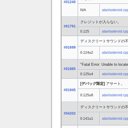
#01240
N/A
atari/asteroid.cp
クレジットが入らない。
#01791
0.125
atari/asteroid.cp
ディスクリートサウンドの
#01699
0.124u2
atari/asteroid.cp
"Fatal Error: Unable to l
#01885
0.125u4
atari/asteroid.cp
[デバッグ限定]
アサート。
#01945
0.125u8
atari/asteroid.cp
ディスクリートサウンドの
#04202
0.141u1
atari/asteroid.cp