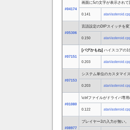
画面に5の文字が表示されて
#04174
0.141
atari/asteroid.cp
言語設定のDIPスイッチを
#05306
0.150
atari/asteroid.cp
[バグかもね]
ハイスコアの1位
#07151
0.203
atari/asteroid.cp
システム単位のカスタマイズがA
#07153
0.203
atari/asteroid.cp
\ctrlファイルがドライバ
#01080
0.122
atari/asteroid.cp
プレイヤー2の入力が無い。
#08977