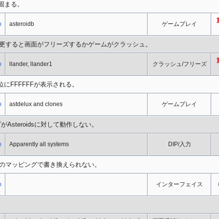
固まる。
p
asteroidb
ゲームプレイ
変更すると画面がフリーズするかゲームがクラッシュ。
p
llander, llander1
クラッシュ/フリーズ
にFFFFFFが表示される。
p
astdelux and clones
ゲームプレイ
steroidsに対して動作しない。
p
Apparently all systems
DIP/入力
専用のマッピングで書き換えられない。
p
インターフェイス