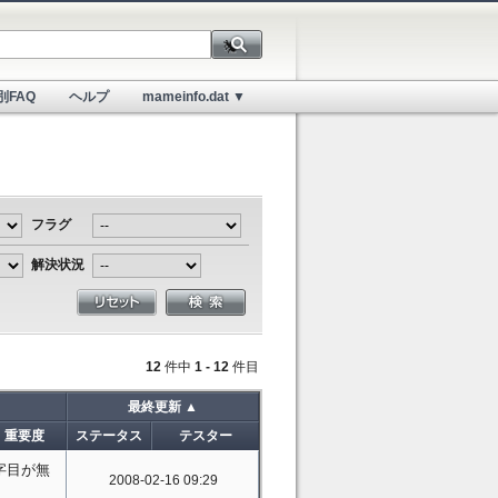
別FAQ
ヘルプ
mameinfo.dat ▼
フラグ
解決状況
12
件中
1 - 12
件目
最終更新 ▲
重要度
ステータス
テスター
字目が無
2008-02-16 09:29