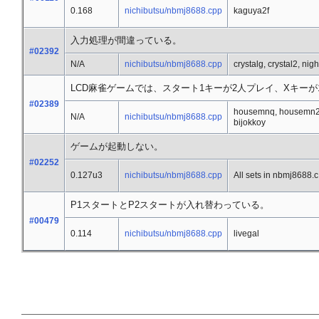
0.168
nichibutsu/nbmj8688.cpp
kaguya2f
入力処理が間違っている。
#02392
N/A
nichibutsu/nbmj8688.cpp
crystalg, crystal2, nigh
LCD麻雀ゲームでは、スタート1キーが2人プレイ、Xキー
#02389
housemnq, housemn2,
N/A
nichibutsu/nbmj8688.cpp
bijokkoy
ゲームが起動しない。
#02252
0.127u3
nichibutsu/nbmj8688.cpp
All sets in nbmj8688.c
P1スタートとP2スタートが入れ替わっている。
#00479
0.114
nichibutsu/nbmj8688.cpp
livegal