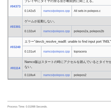
プレイ中にタイヤの滑る音が断続的に聞こえる。
#04373
0.142u5
namco/polepos.cpp
All sets in polepos.c
ゲームが起動しない。
#03301
0.132u4
namco/polepos.cpp
polepos2a, polepos2b
エラー"devcb_resolve_read8: unable to find input port 'I
#03240
0.131u4
namco/polepos.cpp
topracera
Namco版はスタートの時にアクセルを踏んでいるとタイヤが
ない。
#01114
0.118u4
namco/polepos.cpp
polepos2
Process Time: 0.01998 Seconds.