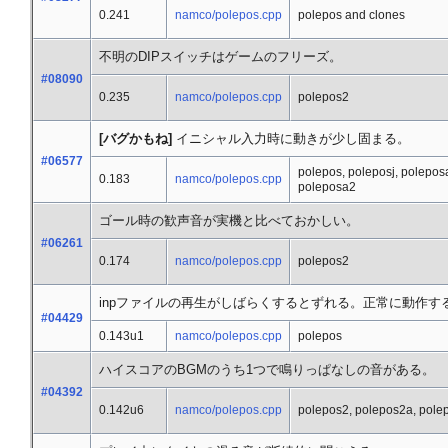
0.241
namco/polepos.cpp
polepos and clones
不明のDIPスイッチはゲームのフリーズ。
#08090
0.235
namco/polepos.cpp
polepos2
[バグかもね]
イニシャル入力時に動きが少し固まる。
#06577
polepos, poleposj, polepos
0.183
namco/polepos.cpp
poleposa2
ゴール時の歓声音が実機と比べておかしい。
#06261
0.174
namco/polepos.cpp
polepos2
inpファイルの再生がしばらくするとずれる。正常に動作す
#04429
0.143u1
namco/polepos.cpp
polepos
ハイスコアのBGMのうち1つで鳴りっぱなしの音がある。
#04392
0.142u6
namco/polepos.cpp
polepos2, polepos2a, pole