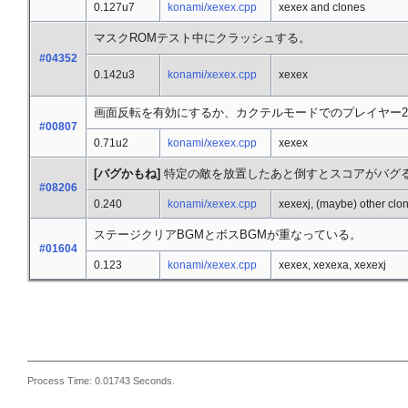
0.127u7
konami/xexex.cpp
xexex and clones
マスクROMテスト中にクラッシュする。
#04352
0.142u3
konami/xexex.cpp
xexex
画面反転を有効にするか、カクテルモードでのプレイヤー
#00807
0.71u2
konami/xexex.cpp
xexex
[バグかもね]
特定の敵を放置したあと倒すとスコアがバグ
#08206
0.240
konami/xexex.cpp
xexexj, (maybe) other clo
ステージクリアBGMとボスBGMが重なっている。
#01604
0.123
konami/xexex.cpp
xexex, xexexa, xexexj
Process Time: 0.01743 Seconds.