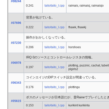
#08244
0.241
taito/taito_l.cpp
raimais, raimaisj, raimaisjo
背景が化けている。
#07696
0.222
taito/taito_l.cpp
fhawk, fhawkj
操作がおかしくなっている。
#07230
0.206
taito/taito_l.cpp
horshoes
IRQ 0のソースとコントロールレジスタの情報。
#06978
plotting, puzznic, cachat, tubeit
0.197
taito/taito_l.cpp
plgirls2
コインエイジのDIPスイッチ設定が間違っている。
#06343
0.176
taito/taito_l.cpp
plottingu
ボスのメッセージが日本語だが、昔Raineでプレイした
#05615
0.153
taito/taito_l.cpp
kurikint kurikintu