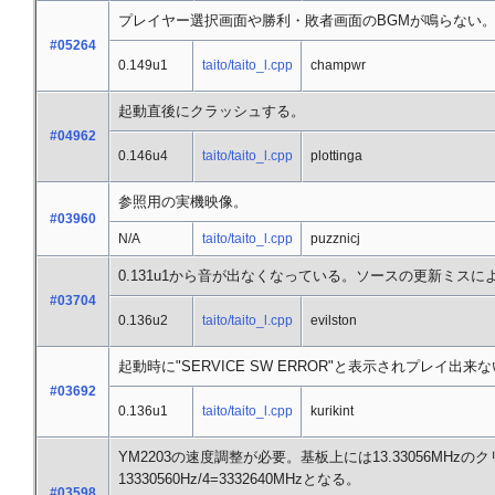
プレイヤー選択画面や勝利・敗者画面のBGMが鳴らない
#05264
0.149u1
taito/taito_l.cpp
champwr
起動直後にクラッシュする。
#04962
0.146u4
taito/taito_l.cpp
plottinga
参照用の実機映像。
#03960
N/A
taito/taito_l.cpp
puzznicj
0.131u1から音が出なくなっている。ソースの更新ミスに
#03704
0.136u2
taito/taito_l.cpp
evilston
起動時に"SERVICE SW ERROR"と表示されプレイ出来
#03692
0.136u1
taito/taito_l.cpp
kurikint
YM2203の速度調整が必要。基板上には13.33056MHzのク
13330560Hz/4=3332640MHzとなる。
#03598