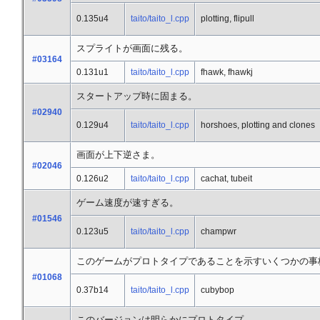
0.135u4
taito/taito_l.cpp
plotting, flipull
スプライトが画面に残る。
#03164
0.131u1
taito/taito_l.cpp
fhawk, fhawkj
スタートアップ時に固まる。
#02940
0.129u4
taito/taito_l.cpp
horshoes, plotting and clones
画面が上下逆さま。
#02046
0.126u2
taito/taito_l.cpp
cachat, tubeit
ゲーム速度が速すぎる。
#01546
0.123u5
taito/taito_l.cpp
champwr
このゲームがプロトタイプであることを示すいくつかの事
#01068
0.37b14
taito/taito_l.cpp
cubybop
このバージョンは明らかにプロトタイプ。