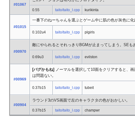
#01067
0.55
taito/taito_l.cpp
kurikinta
一番下のねーちゃんを選ぶとゲーム中に肌の色が灰色に化
#01015
0.102u4
taito/taito_l.cpp
plgirls
敵にやられるとそれっきりBGMが止まってしまう。SE
#00970
0.69u3
taito/taito_l.cpp
evilston
[バグかもね]
ノーマルを選択して10面をクリアすると、
は問題ない。
#00969
0.37b15
taito/taito_l.cpp
tubeit
ラウンド3のVS画面で左のキャラクタの色がおかしい。
#00904
0.37b15
taito/taito_l.cpp
champwr