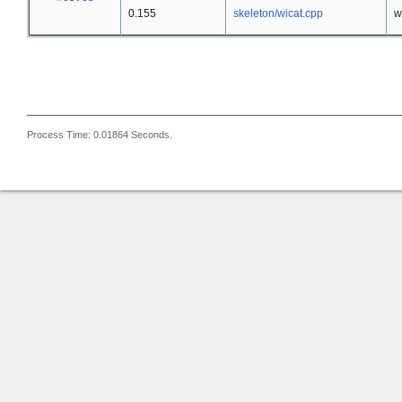
0.155
skeleton/wicat.cpp
w
Process Time: 0.01864 Seconds.