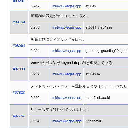
#08281
0.242
midway/vegas.cpp
sf2049
画面#0の設定がデフォルトに戻る。
#08159
0.238
midway/vegas.cpp
sf2049, sf2049se
画面下側にティアリングが出る。
#08064
0.234
midway/vegas.cpp
gauntleg, gauntleg12, gaun
View 3のボタンがKeypad digit #4と重複している。
#07998
0.232
midway/vegas.cpp
sf2049se
テストでメインメニューを選択するとウォッチドッグのリ
#07823
0.226
midway/vegas.cpp
nbanfl, nbagold
リリース年度は1998ではなく1999。
#07757
0.224
midway/vegas.cpp
nbashowt