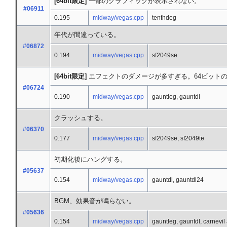
[64bit限定]
一部のグラフィックが表示されない。
#06911
0.195
midway/vegas.cpp
tenthdeg
年代が間違っている。
#06872
0.194
midway/vegas.cpp
sf2049se
[64bit限定]
エフェクトのダメージが多すぎる。64ビット
#06724
0.190
midway/vegas.cpp
gauntleg, gauntdl
クラッシュする。
#06370
0.177
midway/vegas.cpp
sf2049se, sf2049te
初期化後にハングする。
#05637
0.154
midway/vegas.cpp
gauntdl, gauntdl24
BGM、効果音が鳴らない。
#05636
0.154
midway/vegas.cpp
gauntleg, gauntdl, carnevil