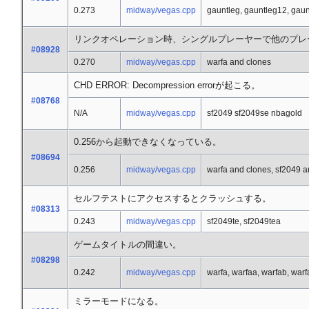
0.273
midway/vegas.cpp
gauntleg, gauntleg12, gaun
リンクオペレーション時、シングルプレーヤーで他のプレ
#08928
0.270
midway/vegas.cpp
warfa and clones
CHD ERROR: Decompression errorが起こる。
#08768
N/A
midway/vegas.cpp
sf2049 sf2049se nbagold
0.256から起動できなくなっている。
#08694
0.256
midway/vegas.cpp
warfa and clones, sf2049 a
セルフテストにアクセスするとクラッシュする。
#08313
0.243
midway/vegas.cpp
sf2049te, sf2049tea
ゲームタイトルの間違い。
#08298
0.242
midway/vegas.cpp
warfa, warfaa, warfab, warf
ミラーモードになる。