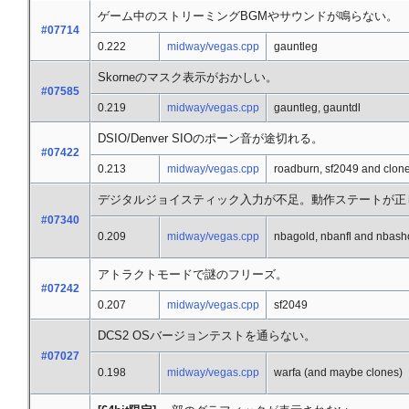
ゲーム中のストリーミングBGMやサウンドが鳴らない。
#07714
0.222
midway/vegas.cpp
gauntleg
Skorneのマスク表示がおかしい。
#07585
0.219
midway/vegas.cpp
gauntleg, gauntdl
DSIO/Denver SIOのポーン音が途切れる。
#07422
0.213
midway/vegas.cpp
roadburn, sf2049 and clon
デジタルジョイスティック入力が不足。動作ステートが正
#07340
0.209
midway/vegas.cpp
nbagold, nbanfl and nbash
アトラクトモードで謎のフリーズ。
#07242
0.207
midway/vegas.cpp
sf2049
DCS2 OSバージョンテストを通らない。
#07027
0.198
midway/vegas.cpp
warfa (and maybe clones)