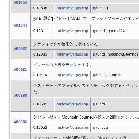
#01955
0.125u8
midway/vegas.cpp
gauntleg
[64bit限定]
64ビットMAMEで、プラットフォームやエレ
#01544
0.123
midway/vegas.cpp
gauntdl, gauntdl24
グラフィックが芸術的に壊れている。
#00922
0.120u3
midway/vegas.cpp
gauntdl, nbashowt, tenthd
グレー画面の後クラッシュする。
#00921
0.116u4
midway/vegas.cpp
gauntlet, gauntdl
テストモードのファイルシステムチェックをするとクラッシ
た。
#00888
0.105u5
midway/vegas.cpp
gauntdl
64ビット版で、Mountain Journeyを選ぶと2面でクラッ
#00886
0.120u2
midway/vegas.cpp
gauntleg
イントロシーンでMAMEが落ちる。通常はプレイ後。