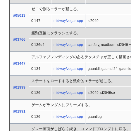
ゼロで割るエラーが起こる。
#05013
0.147
midway/vegas.cpp
sf2049
起動直後にクラッシュする。
#03766
0.136u4
midway/vegas.cpp
cartfury, roadburn, sf2049 
アルファブレンディングのあるテクスチャが正しく描画さ
#03447
0.134
midway/vegas.cpp
gauntdl, gauntdl24, gauntl
ステートをロードすると致命的エラーが起こる。
#01999
0.126
midway/vegas.cpp
sf2049, sf2049se
ゲームがランダムにフリーズする。
#01991
0.126
midway/vegas.cpp
gauntleg
グレー画面がしばらく続き、コマンドプロンプトに戻る。