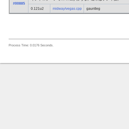
#00885
0.121u2
midway/vegas.cpp
gauntleg
Process Time: 0.0176 Seconds.