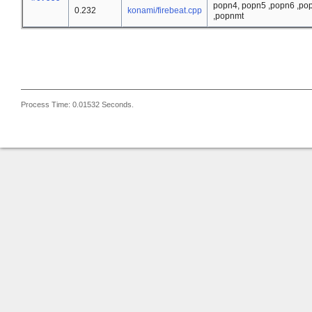
popn4, popn5 ,popn6 ,p
0.232
konami/firebeat.cpp
,popnmt
Process Time: 0.01532 Seconds.