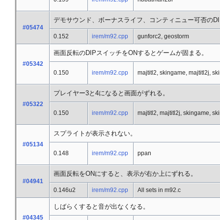
デモサウンド、ボーナスライフ、コンティニュー可否のD
#05474
0.152
irem/m92.cpp
gunforc2, geostorm
画面反転のDIPスイッチをONするとゲームが固まる。
#05342
0.150
irem/m92.cpp
majtitl2, skingame, majtitl2j, 
プレイヤー3と4になると画面がずれる。
#05322
0.150
irem/m92.cpp
majtitl2, majtitl2j, skingame, 
スプライトが表示されない。
#05134
0.148
irem/m92.cpp
ppan
画面反転をONにすると、表示が右か上にずれる。
#04941
0.146u2
irem/m92.cpp
All sets in m92.c
しばらくすると音が出なくなる。
#04345