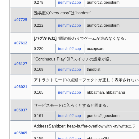
0.278
irem/m92.cpp
gunforc2, geostorm
難易度の"very easy"は"hardest"
#07725
0.222
irem/m92.cpp
gunforc2, geostorm
[バグかもね]
4面の終わりでゲームが進めなくなる。
#07612
0.220
irem/m92.cpp
uccopsaru
"Continuous Play"DIPスイッチの設定が逆。
#06127
0.169
irem/m92.cpp
thndblst
アトラクトモードの点滅エフェクトが正しく表示されない
#06021
0.165
irem/m92.cpp
nbbatman, nbbatmanu
サービスモードに入ろうとすると固まる。
#05937
0.161
irem/m92.cpp
gunforc2, geostorm
AddressSanitizer: heap-buffer-overflow with -aviwriteエ
#05865
0.159
irem/m92.cpp
nbbatman2bl