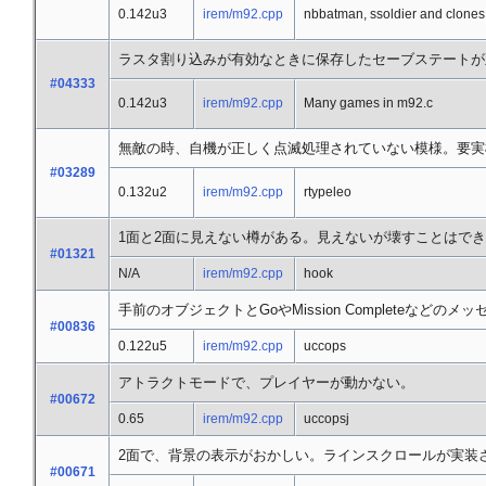
0.142u3
irem/m92.cpp
nbbatman, ssoldier and clones
ラスタ割り込みが有効なときに保存したセーブステートが
#04333
0.142u3
irem/m92.cpp
Many games in m92.c
無敵の時、自機が正しく点滅処理されていない模様。要実
#03289
0.132u2
irem/m92.cpp
rtypeleo
1面と2面に見えない樽がある。見えないが壊すことはで
#01321
N/A
irem/m92.cpp
hook
手前のオブジェクトとGoやMission Completeなど
#00836
0.122u5
irem/m92.cpp
uccops
アトラクトモードで、プレイヤーが動かない。
#00672
0.65
irem/m92.cpp
uccopsj
2面で、背景の表示がおかしい。ラインスクロールが実装
#00671