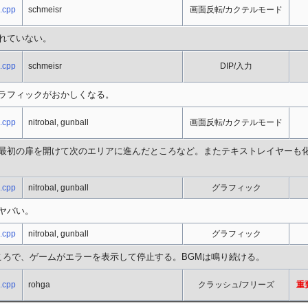
.cpp
schmeisr
画面反転/カクテルモード
れていない。
.cpp
schmeisr
DIP/入力
ラフィックがおかしくなる。
.cpp
nitrobal, gunball
画面反転/カクテルモード
最初の扉を開けて次のエリアに進んだところなど。またテキストレイヤーも
.cpp
nitrobal, gunball
グラフィック
ヤバい。
.cpp
nitrobal, gunball
グラフィック
ころで、ゲームがエラーを表示して停止する。BGMは鳴り続ける。
.cpp
rohga
クラッシュ/フリーズ
重