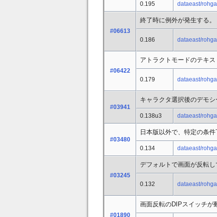
0.195
dataeast/rohga
終了時に例外が発生する。
#06613
0.186
dataeast/rohga
アトラクトモードのテキス
#06422
0.179
dataeast/rohga
キャラクタ選択後のデモシ
#03941
0.138u3
dataeast/rohga
日本版以外で、特定の条件
#03480
0.134
dataeast/rohga
デフォルトで画面が反転し
#03245
0.132
dataeast/rohga
画面反転のDIPスイッチが
#01890