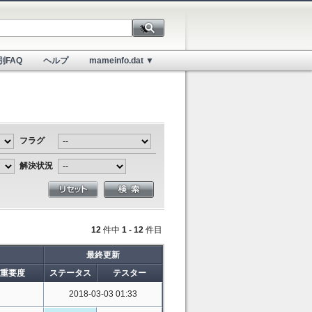
別FAQ
ヘルプ
mameinfo.dat ▼
フラグ
解決状況
12
件中
1 - 12
件目
最終更新
重要度
ステータス
テスター
2018-03-03 01:33