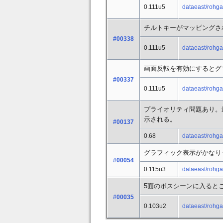
0.111u5
dataeast/rohga
チルトキーがマッピングさ
#00338
0.111u5
dataeast/rohga
画面反転を有効にするとグ
#00337
0.111u5
dataeast/rohga
プライオリティ問題あり。
示される。
#00137
0.68
dataeast/rohga
グラフィック表示がかなり
#00054
0.115u3
dataeast/rohga
5面のボスシーンに入ると
#00035
0.103u2
dataeast/rohga