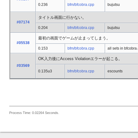
0.236
bfm/bfcobra.cpp
bujutsu
タイトル画面に行かない。
#07174
0.204
bfm/bfcobra.cpp
bujutsu
最初の画面でゲームが止まってしまう。
#05538
0.153
bfm/bfcobra.cpp
all sets in bfcobra
OK入力後にAccess Violationエラーが起こる。
#03569
0.135u3
bfm/bfcobra.cpp
escounts
Process Time: 0.02264 Seconds.