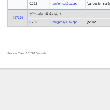
0.152
jpm/jpmsys5sw.cpp
Various jpmsys5s
ゲーム名に間違いあり。
#07190
0.205
jpm/jpmsys5sw.cpp
j5hilos
Process Time: 0.01684 Seconds.