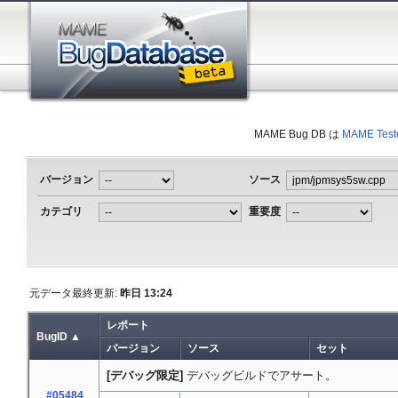
MAME Bug DB は
MAME Test
バージョン
ソース
カテゴリ
重要度
元データ最終更新:
昨日 13:24
レポート
BugID ▲
バージョン
ソース
セット
[デバッグ限定]
デバッグビルドでアサート。
#05484